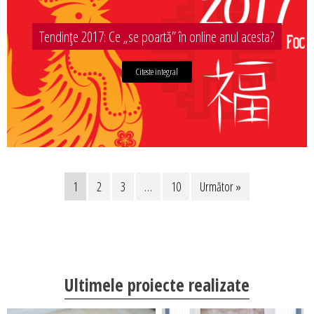
Tendințe 2017: Ce „se poartă” în online anul acesta?
Citeste integral
1
2
3
…
10
Următor »
Ultimele proiecte realizate