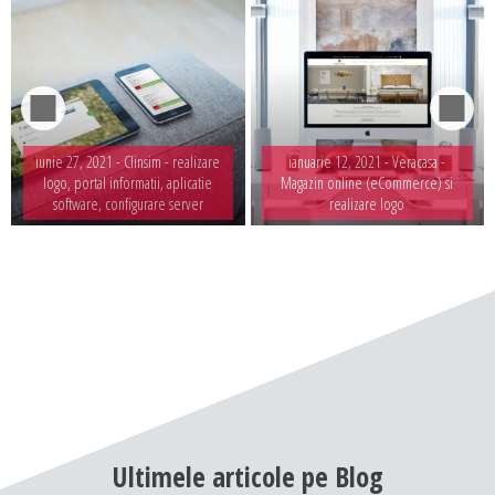
iunie 27, 2021 -
Clinsim - realizare
ianuarie 12, 2021 -
Veracasa -
logo, portal informatii, aplicatie
Magazin online (eCommerce) si
software, configurare server
realizare logo
Ultimele
articole
pe
Blog