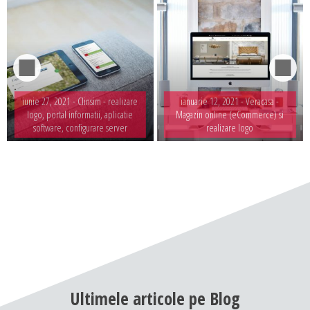
iunie 27, 2021 -
Clinsim - realizare
ianuarie 12, 2021 -
Veracasa -
logo, portal informatii, aplicatie
Magazin online (eCommerce) si
software, configurare server
realizare logo
Ultimele
articole
pe
Blog