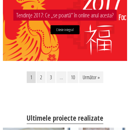
Tendințe 2017: Ce „se poartă” în online anul acesta?
Citeste integral
1
2
3
…
10
Următor »
Ultimele proiecte realizate