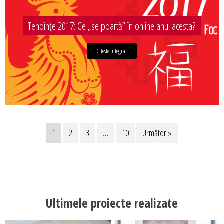
Tendințe 2017: Ce „se poartă” în online anul acesta?
Citeste integral
1
2
3
…
10
Următor »
Ultimele proiecte realizate