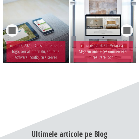
iunie 27, 2021 -
Clinsim - realizare
ianuarie 12, 2021 -
Veracasa -
logo, portal informatii, aplicatie
Magazin online (eCommerce) si
software, configurare server
realizare logo
Ultimele
articole
pe
Blog