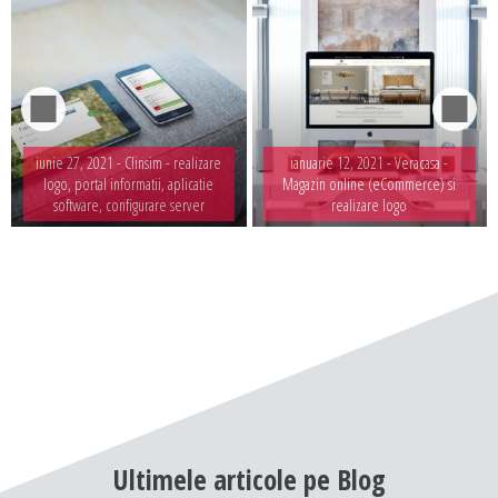
iunie 27, 2021 -
Clinsim - realizare
ianuarie 12, 2021 -
Veracasa -
logo, portal informatii, aplicatie
Magazin online (eCommerce) si
software, configurare server
realizare logo
Ultimele
articole
pe
Blog