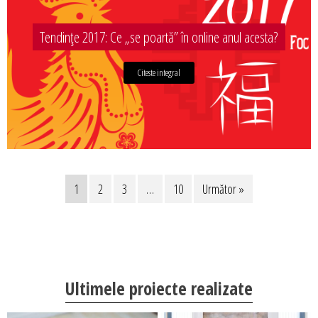
Tendințe 2017: Ce „se poartă” în online anul acesta?
Citeste integral
1
2
3
…
10
Următor »
Ultimele proiecte realizate