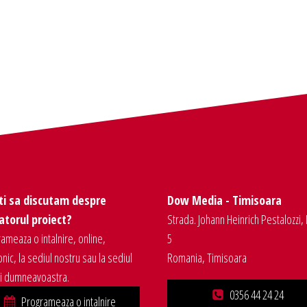
ti sa discutam despre
Dow Media - Timisoara
torul proiect?
Strada. Johann Heinrich Pestalozzi, 
ameaza o intalnire, online,
5
onic, la sediul nostru sau la sediul
Romania, Timisoara
ei dumneavoastra.
0356 44 24 24
Programeaza o intalnire