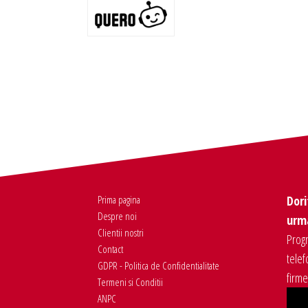
Prima pagina
Dori
Despre noi
urma
Clientii nostri
Progr
Contact
telef
GDPR - Politica de Confidentialitate
firm
Termeni si Conditii
ANPC