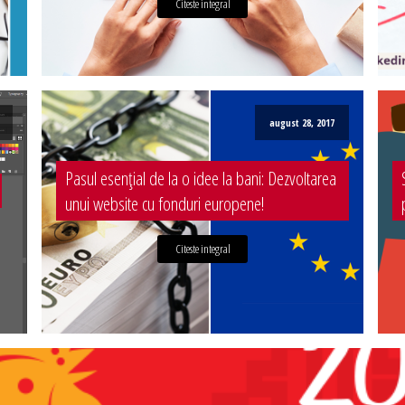
Citeste integral
august 28, 2017
Pasul esențial de la o idee la bani: Dezvoltarea
unui website cu fonduri europene!
Citeste integral