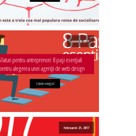
iunie 3, 2017
Sfaturi pentru antreprenori: 8 pași esențiali
pentru alegerea unei agenții de web design
Citeste integral
februarie 21, 2017