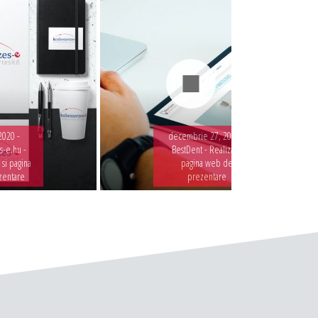
2020 -
decembrie 27, 2019 -
-e.hu -
BestDent - Realizare
 si pagina
pagina web de
zentare
prezentare