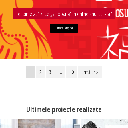
Tendințe 2017: Ce „se poartă” în online anul acesta?
Citeste integral
1
2
3
…
10
Următor »
Ultimele proiecte realizate