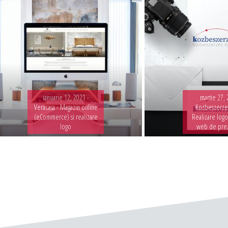
ianuarie 12, 2021 -
martie 27, 
Veracasa - Magazin online
Kozbeszerzes
(eCommerce) si realizare
Realizare logo
logo
web de pre