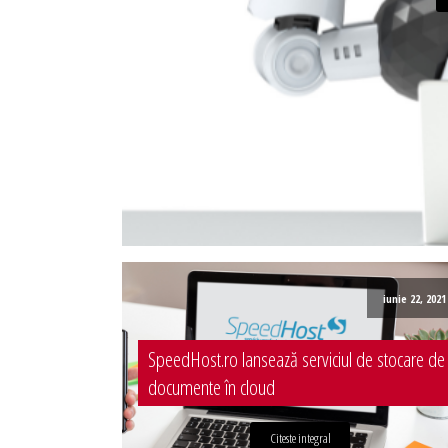
Administrare server
Implementare plata card
Servicii backup
SMS gateway
iunie 22, 2021
SpeedHost.ro lansează serviciul de stocare de
documente în cloud
Citeste integral