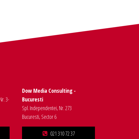
Dow Media Consulting -
Nr. 3-
Bucuresti
Spl. Independentei, Nr. 273
Bucuresti, Sector 6
021 310 72 37