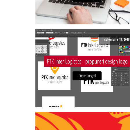
noiembrie 15, 2018
PTK Inter Logistics - propuneri design logo
Citeste integral