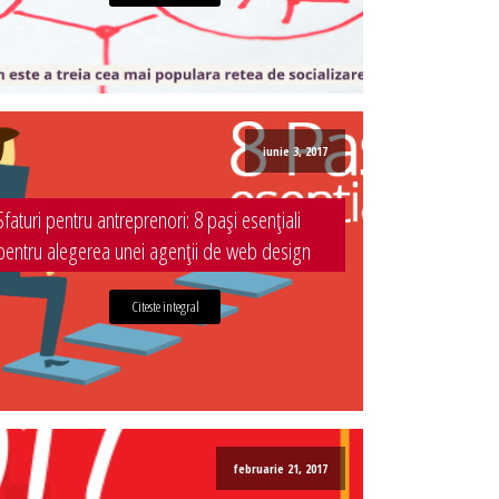
iunie 3, 2017
Sfaturi pentru antreprenori: 8 pași esențiali
pentru alegerea unei agenții de web design
Citeste integral
februarie 21, 2017