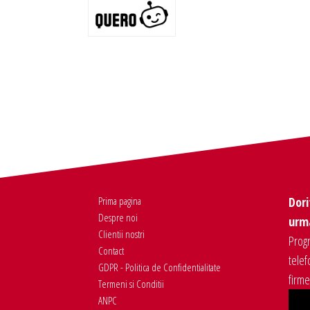
Prima pagina
Dori
Despre noi
urma
Clientii nostri
Progr
Contact
telef
GDPR - Politica de Confidentialitate
firm
Termeni si Conditii
ANPC