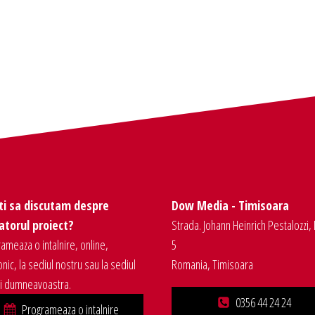
ti sa discutam despre
Dow Media - Timisoara
torul proiect?
Strada. Johann Heinrich Pestalozzi, 
ameaza o intalnire, online,
5
onic, la sediul nostru sau la sediul
Romania, Timisoara
ei dumneavoastra.
0356 44 24 24
Programeaza o intalnire