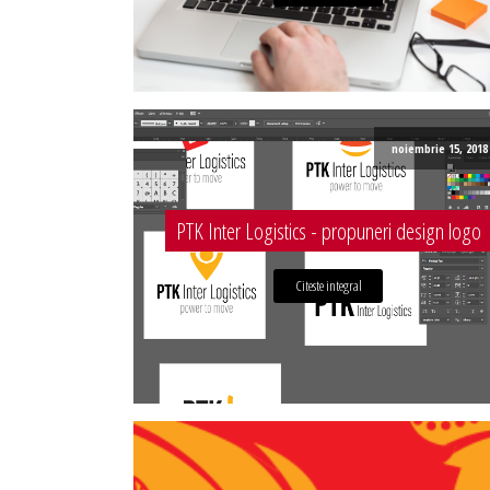
noiembrie 15, 2018
PTK Inter Logistics - propuneri design logo
Citeste integral