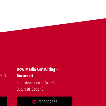
Dow Media Consulting -
Nr. 3-
Bucuresti
Spl. Independentei, Nr. 273
Bucuresti, Sector 6
021 310 72 37