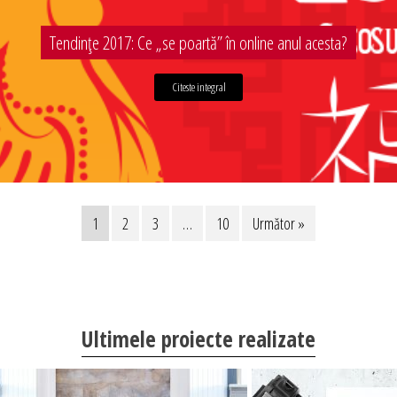
Tendințe 2017: Ce „se poartă” în online anul acesta?
Citeste integral
1
2
3
…
10
Următor »
Ultimele proiecte realizate