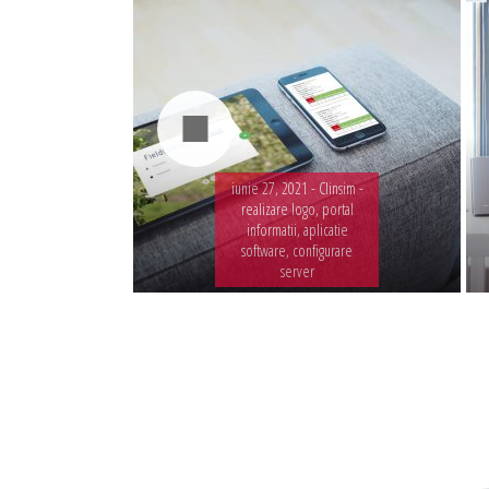
iunie 27, 2021 -
Clinsim -
realizare logo, portal
informatii, aplicatie
software, configurare
server