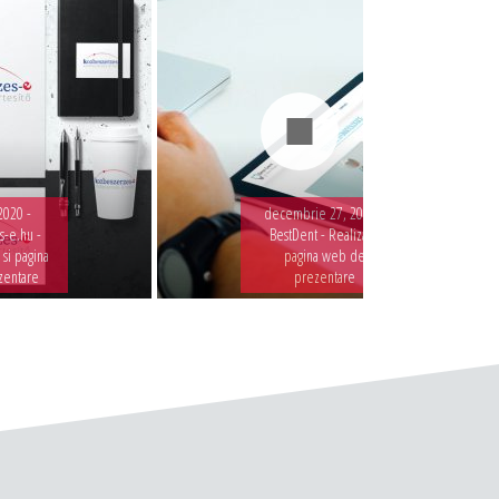
2020 -
decembrie 27, 2019 -
-e.hu -
BestDent - Realizare
 si pagina
pagina web de
zentare
prezentare