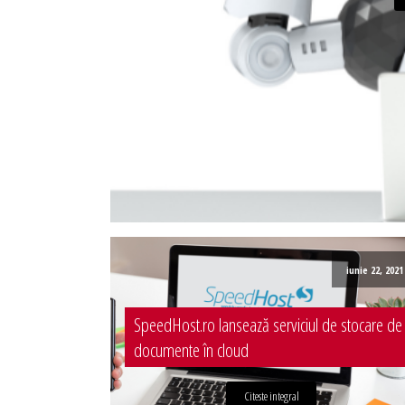
Administrare server
Implementare plata card
Servicii backup
SMS gateway
iunie 22, 2021
SpeedHost.ro lansează serviciul de stocare de
documente în cloud
Citeste integral