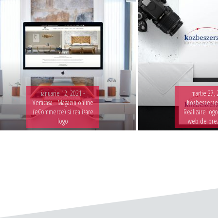
ianuarie 12, 2021 -
martie 27, 
Veracasa - Magazin online
Kozbeszerzes
(eCommerce) si realizare
Realizare logo
logo
web de pre