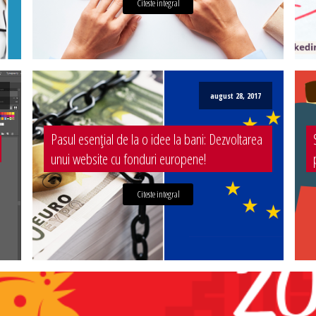
Citeste integral
august 28, 2017
Pasul esențial de la o idee la bani: Dezvoltarea
unui website cu fonduri europene!
Citeste integral