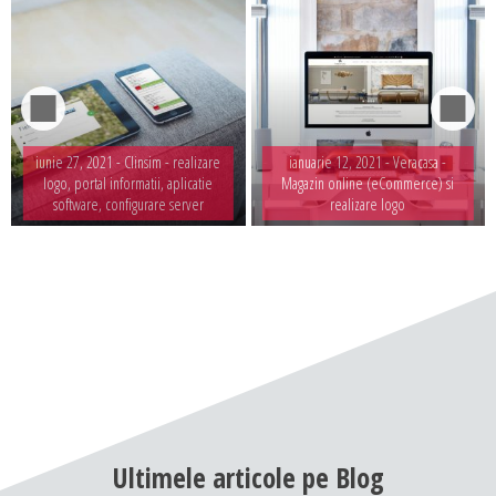
iunie 27, 2021 -
Clinsim - realizare
ianuarie 12, 2021 -
Veracasa -
logo, portal informatii, aplicatie
Magazin online (eCommerce) si
software, configurare server
realizare logo
Ultimele
articole
pe
Blog