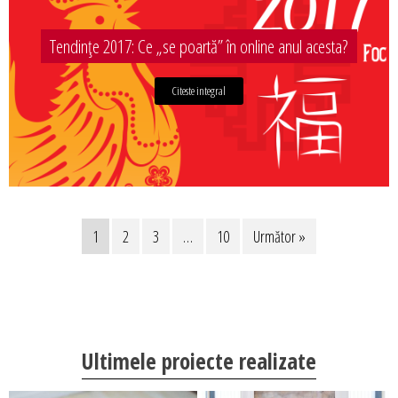
Tendințe 2017: Ce „se poartă” în online anul acesta?
Citeste integral
1
2
3
…
10
Următor »
Ultimele proiecte realizate