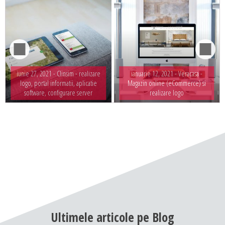
iunie 27, 2021 -
Clinsim - realizare
ianuarie 12, 2021 -
Veracasa -
logo, portal informatii, aplicatie
Magazin online (eCommerce) si
software, configurare server
realizare logo
Ultimele
articole
pe
Blog