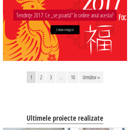
Tendințe 2017: Ce „se poartă” în online anul acesta?
Citeste integral
1
2
3
…
10
Următor »
Ultimele proiecte realizate