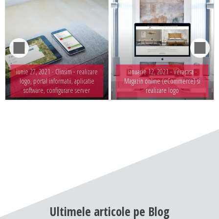
iunie 27, 2021 -
Clinsim - realizare
ianuarie 12, 2021 -
Veracasa -
logo, portal informatii, aplicatie
Magazin online (eCommerce) si
software, configurare server
realizare logo
Ultimele
articole
pe
Blog