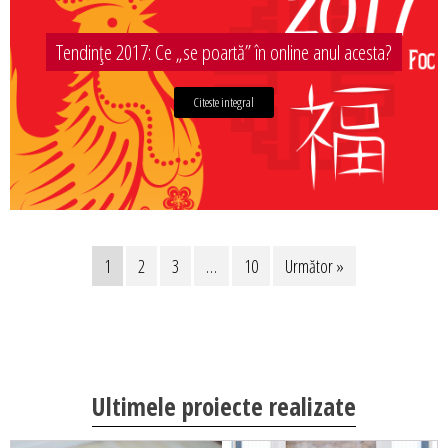
Tendințe 2017: Ce „se poartă” în online anul acesta?
Citeste integral
1
2
3
…
10
Următor »
Ultimele proiecte realizate