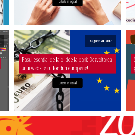
Citeste integral
august 28, 2017
Pasul esențial de la o idee la bani: Dezvoltarea
unui website cu fonduri europene!
Citeste integral