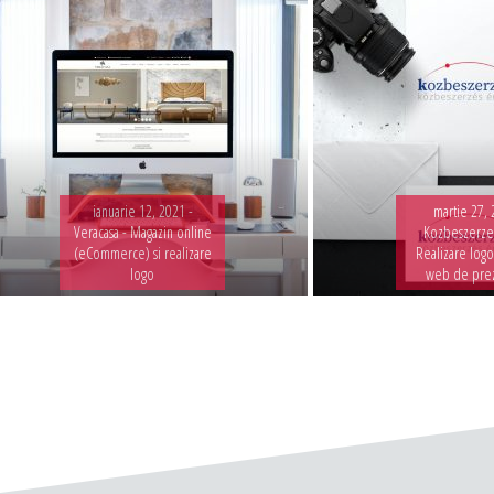
ianuarie 12, 2021 -
martie 27, 
Veracasa - Magazin online
Kozbeszerzes
(eCommerce) si realizare
Realizare logo
logo
web de pre