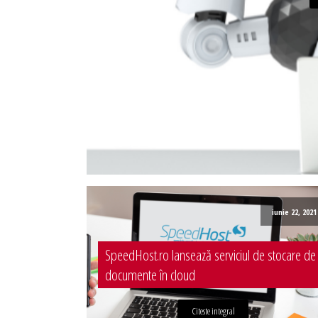
Administrare server
Implementare plata card
Servicii backup
SMS gateway
iunie 22, 2021
SpeedHost.ro lansează serviciul de stocare de
documente în cloud
Citeste integral