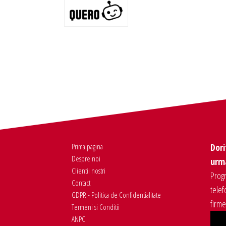
Prima pagina
Dori
Despre noi
urma
Clientii nostri
Progr
Contact
telef
GDPR - Politica de Confidentialitate
firm
Termeni si Conditii
ANPC