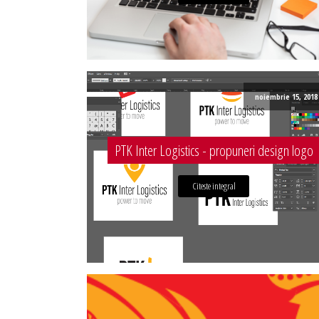
noiembrie 15, 2018
PTK Inter Logistics - propuneri design logo
Citeste integral