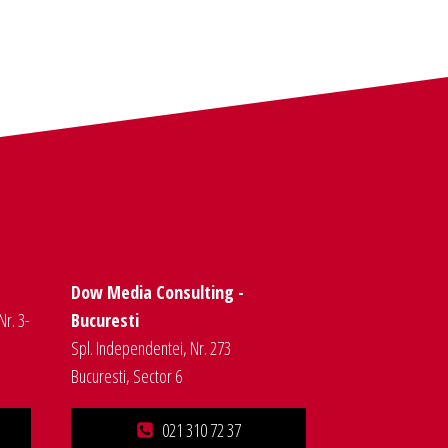
Dow Media Consulting -
Nr. 3-
Bucuresti
Spl. Independentei, Nr. 273
Bucuresti, Sector 6
021 310 72 37