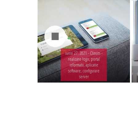
iunie 27, 2021 -
Clinsim -
realizare logo, portal
informatii, aplicatie
software, configurare
server