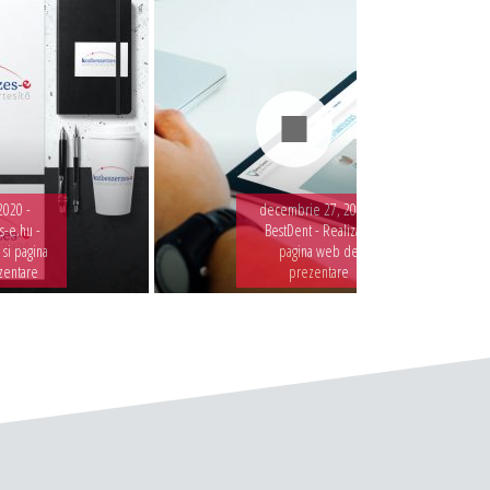
2020 -
decembrie 27, 2019 -
-e.hu -
BestDent - Realizare
 si pagina
pagina web de
zentare
prezentare