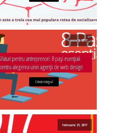
iunie 3, 2017
Sfaturi pentru antreprenori: 8 pași esențiali
pentru alegerea unei agenții de web design
Citeste integral
februarie 21, 2017