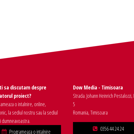
ti sa discutam despre
Dow Media - Timisoara
torul proiect?
Strada. Johann Heinrich Pestalozzi, 
ameaza o intalnire, online,
5
onic, la sediul nostru sau la sediul
Romania, Timisoara
ei dumneavoastra.
0356 44 24 24
Programeaza o intalnire