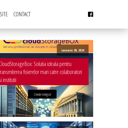
SITE
CONTACT
CONTACT
DESIGN & PRINTING
ianuarie 28, 2024
CloudStorageBox: Solutia ideala pentru
e online, ai
Dow Media - Timisoara
Identitate vizuala, imagine
transmiterea fisierelor mari catre colaboratori
 sa o pui in
Strada. Johann Heinrich Pestalozzi, Nr. 3-5
Grafica publicitara
si institutii
indu-ti
Romania, Timisoara
Words
Grafica pentru print
Fotografie digitala
0356 44 24 24
Citeste integral
ilor in care ne-
l am dezvoltat
Dow Media Consulting - Bucuresti
profiluri, ne-a
Spl. Independentei, Nr. 273
acebook
e lansarea si
Bucuresti, Sector 6