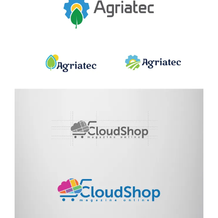
DESIGN & PRINTING
Identitate vizuala, imagine
Grafica publicitara
Grafica pentru print
Fotografie digitala