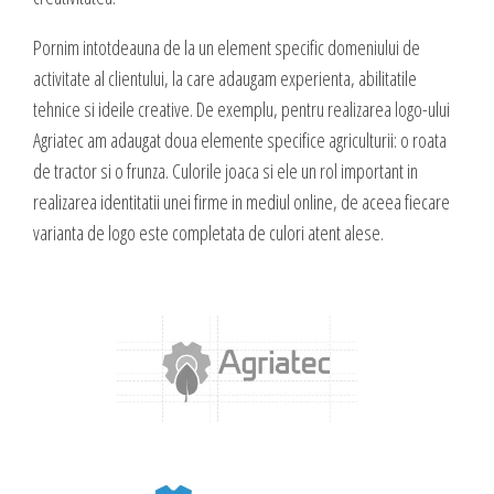
valoare produselor sau serviciilor cu care vii in fata clientilor tai.
INTERNET MARKETING
Pornim intotdeauna de la un element specific domeniului de
Servicii SEO
activitate al clientului, la care adaugam experienta, abilitatile
tehnice si ideile creative. De exemplu, pentru realizarea logo-ului
Publicitate Online
CONTACT
Agriatec am adaugat doua elemente specifice agriculturii: o roata
Administrare campanii Google AdWords
de tractor si o frunza. Culorile joaca si ele un rol important in
Dow Media - Timisoara
Redactare articole
realizarea identitatii unei firme in mediul online, de aceea fiecare
Strada. Johann Heinrich Pestalozzi, Nr. 3-5
Clipuri video promovare
varianta de logo este completata de culori atent alese.
Romania, Timisoara
E-mail marketing
Realizare / Administrare pagina Facebook
0356 44 24 24
Servicii Copywriting
Dow Media Consulting - Bucuresti
Servicii PR
Spl. Independentei, Nr. 273
Campanii integrate
Bucuresti, Sector 6
Corporate blogging
021 310 72 37