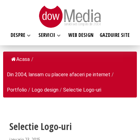
DESPRE
SERVICII
WEB DESIGN
GAZDUIRE SITE
Acasa
/
Din 2004, lansam cu placere afaceri pe internet
/
SERVICII WEB
DESPRE NOI
Web design
Portfolio
/
Logo design
/
Selectie Logo-uri
Web Hosting, Gazduire site
Ce facem
Magazin online
Misiunea noastra
Programare web
Despre noi
Selectie Logo-uri
Inregistrari, Rezervari domenii
Clientii nostri
ianuarie 23, 2015
Software la comanda