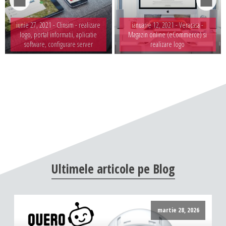
iunie 27, 2021 -
Clinsim - realizare
ianuarie 12, 2021 -
Veracasa -
logo, portal informatii, aplicatie
Magazin online (eCommerce) si
software, configurare server
realizare logo
Ultimele
articole
pe
Blog
martie 28, 2026