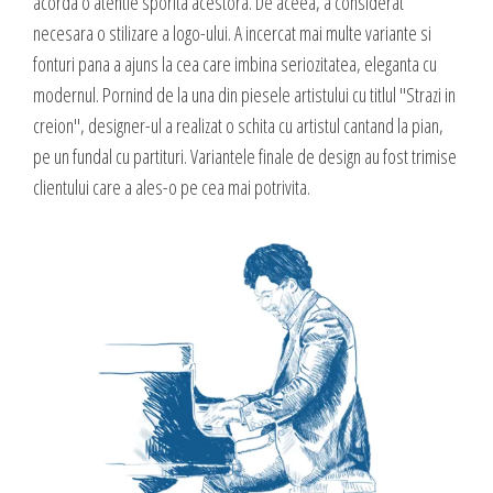
acorda o atentie sporita acestora. De aceea, a considerat
necesara o stilizare a logo-ului. A incercat mai multe variante si
fonturi pana a ajuns la cea care imbina seriozitatea, eleganta cu
modernul. Pornind de la una din piesele artistului cu titlul "Strazi in
creion", designer-ul a realizat o schita cu artistul cantand la pian,
pe un fundal cu partituri. Variantele finale de design au fost trimise
clientului care a ales-o pe cea mai potrivita.