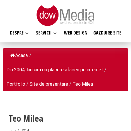
DESPRE
SERVICII
WEB DESIGN
GAZDUIRE SITE
Acasa
/
Din 2004, lansam cu placere afaceri pe internet
/
SERVICII WEB
DESPRE NOI
Web design
Portfolio
/
Site de prezentare
/
Teo Milea
Web Hosting, Gazduire site
Ce facem
Magazin online
Misiunea noastra
Programare web
Despre noi
Teo Milea
Inregistrari, Rezervari domenii
Clientii nostri
iulie 7, 2014
Software la comanda