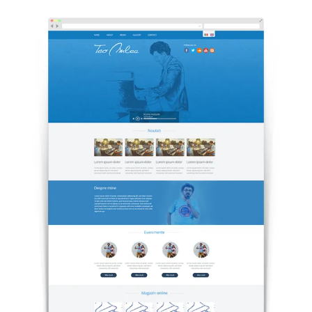
DESIGN & PRINTING
Identitate vizuala, imagine
Grafica publicitara
Grafica pentru print
Fotografie digitala