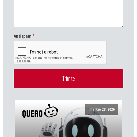
Antispam
*
Trimite
martie 28, 2026