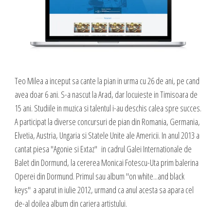
valoare produselor sau serviciilor cu care vii in fata clientilor tai.
INTERNET MARKETING
Servicii SEO
Publicitate Online
CONTACT
Administrare campanii Google AdWords
Dow Media - Timisoara
Redactare articole
Teo Milea a inceput sa cante la pian in urma cu 26 de ani, pe cand
Strada. Johann Heinrich Pestalozzi, Nr. 3-5
avea doar 6 ani. S-a nascut la Arad, dar locuieste in Timisoara de
Clipuri video promovare
Romania, Timisoara
15 ani. Studiile in muzica si talentul i-au deschis calea spre succes.
E-mail marketing
A participat la diverse concursuri de pian din Romania, Germania,
Realizare / Administrare pagina Facebook
0356 44 24 24
Elvetia, Austria, Ungaria si Statele Unite ale Americii. In anul 2013 a
Servicii Copywriting
cantat piesa "Agonie si Extaz" in cadrul Galei Internationale de
Dow Media Consulting - Bucuresti
Servicii PR
Balet din Dormund, la cererea Monicai Fotescu-Uta prim balerina
Spl. Independentei, Nr. 273
Campanii integrate
Operei din Dormund. Primul sau album "on white...and black
Bucuresti, Sector 6
Corporate blogging
keys" a aparut in iulie 2012, urmand ca anul acesta sa apara cel
de-al doilea album din cariera artistului.
021 310 72 37