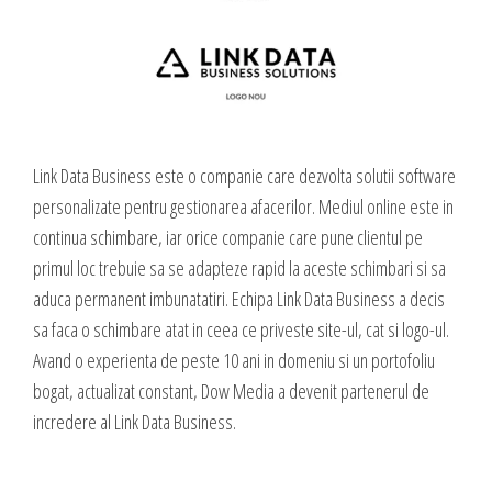
valoare produselor sau serviciilor cu care vii in fata clientilor tai.
INTERNET MARKETING
Servicii SEO
Publicitate Online
CONTACT
Administrare campanii Google AdWords
Link Data Business este o companie care dezvolta solutii software
Dow Media - Timisoara
Redactare articole
personalizate pentru gestionarea afacerilor. Mediul online este in
Strada. Johann Heinrich Pestalozzi, Nr. 3-5
Clipuri video promovare
continua schimbare, iar orice companie care pune clientul pe
Romania, Timisoara
E-mail marketing
primul loc trebuie sa se adapteze rapid la aceste schimbari si sa
Realizare / Administrare pagina Facebook
0356 44 24 24
aduca permanent imbunatatiri. Echipa Link Data Business a decis
Servicii Copywriting
sa faca o schimbare atat in ceea ce priveste site-ul, cat si logo-ul.
Dow Media Consulting - Bucuresti
Servicii PR
Avand o experienta de peste 10 ani in domeniu si un portofoliu
Spl. Independentei, Nr. 273
bogat, actualizat constant, Dow Media a devenit partenerul de
Campanii integrate
Bucuresti, Sector 6
incredere al Link Data Business.
Corporate blogging
021 310 72 37