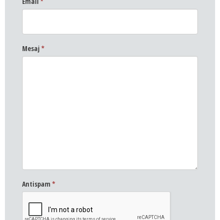
Email
*
Mesaj
*
Antispam
*