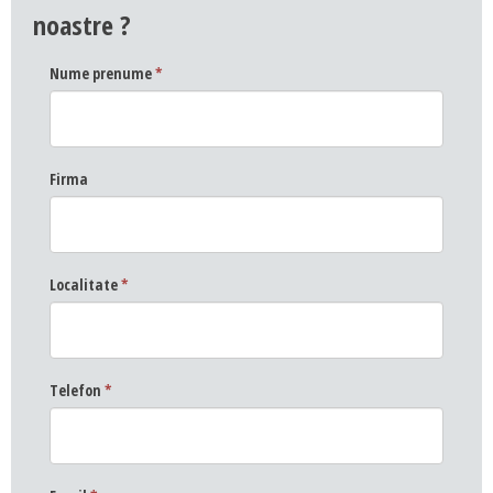
noastre ?
Nume prenume
*
Firma
Localitate
*
Telefon
*