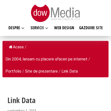
DESPRE
SERVICII
WEB DESIGN
GAZDUIRE SITE
Acasa
/
Din 2004, lansam cu placere afaceri pe internet
/
SERVICII WEB
DESPRE NOI
Web design
Portfolio
/
Site de prezentare
/
Link Data
Web Hosting, Gazduire site
Ce facem
Magazin online
Misiunea noastra
Programare web
Despre noi
Link Data
Inregistrari, Rezervari domenii
Clientii nostri
septembrie 1, 2014
Software la comanda