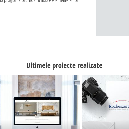
ru asta programatorul nostru aduce elementele noi
Ultimele proiecte realizate