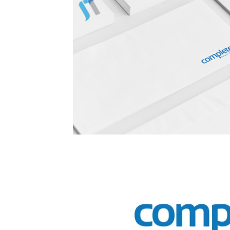
Administrare server
Implementare plata card
Servicii backup
SMS gateway