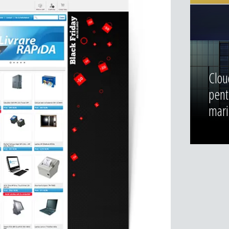
Clou
pent
mari 