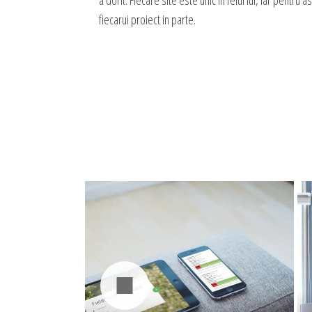
a dorit. Fiecare site este unic in felul lui, iar pent
fiecarui proiect in parte.