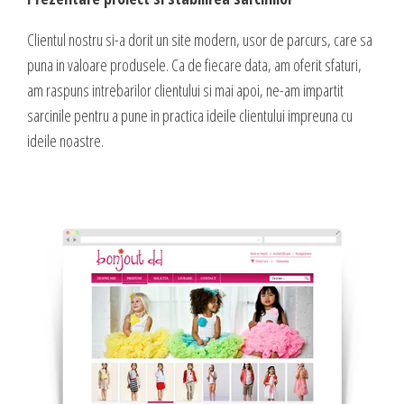
DESIGN & PRINTING
Clientul nostru si-a dorit un site modern, usor de parcurs, care sa
Identitate vizuala, imagine
puna in valoare produsele. Ca de fiecare data, am oferit sfaturi,
Grafica publicitara
am raspuns intrebarilor clientului si mai apoi, ne-am impartit
Grafica pentru print
sarcinile pentru a pune in practica ideile clientului impreuna cu
Fotografie digitala
ideile noastre.