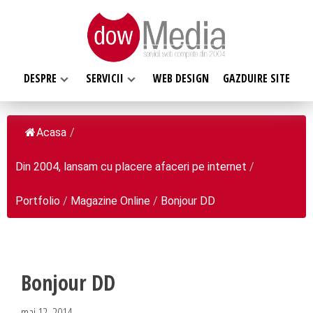
DESPRE
SERVICII
WEB DESIGN
GAZDUIRE SITE
Acasa
/
Din 2004, lansam cu placere afaceri pe internet
/
SERVICII WEB
DESPRE NOI
Web design
Portfolio
/
Magazine Online
/
Bonjour DD
Web Hosting, Gazduire site
Ce facem
Magazin online
Misiunea noastra
Programare web
Despre noi
Bonjour DD
Inregistrari, Rezervari domenii
Clientii nostri
mai 12, 2014
Software la comanda