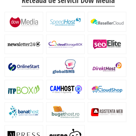
Reteaua de servicii Dow Media