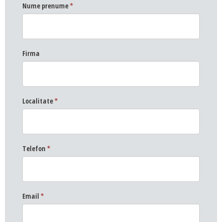
Nume prenume
*
Firma
Localitate
*
Telefon
*
Email
*