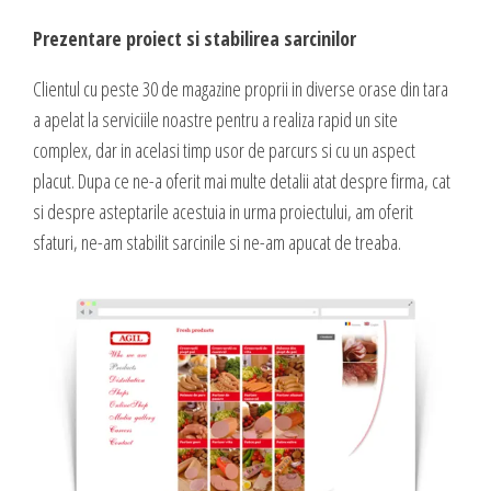
DESIGN & PRINTING
Prezentare proiect si stabilirea sarcinilor
Identitate vizuala, imagine
Clientul cu peste 30 de magazine proprii in diverse orase din tara
Grafica publicitara
a apelat la serviciile noastre pentru a realiza rapid un site
Grafica pentru print
complex, dar in acelasi timp usor de parcurs si cu un aspect
Fotografie digitala
placut. Dupa ce ne-a oferit mai multe detalii atat despre firma, cat
si despre asteptarile acestuia in urma proiectului, am oferit
sfaturi, ne-am stabilit sarcinile si ne-am apucat de treaba.