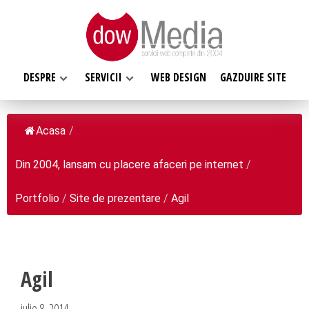
DESPRE
SERVICII
WEB DESIGN
GAZDUIRE SITE
Acasa
/
Din 2004, lansam cu placere afaceri pe internet
/
SERVICII WEB
DESPRE NOI
Web design
Portfolio
/
Site de prezentare
/
Agil
Web Hosting, Gazduire site
Ce facem
Magazin online
Misiunea noastra
Programare web
Despre noi
Agil
Inregistrari, Rezervari domenii
Clientii nostri
iulie 8, 2014
Software la comanda