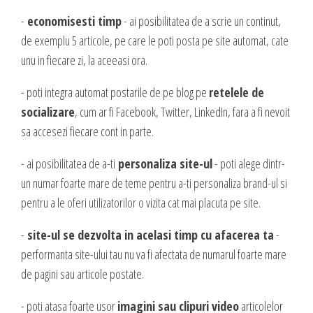
valoare produselor sau serviciilor cu care vii in fata clientilor tai.
INTERNET MARKETING
-
economisesti timp
- ai posibilitatea de a scrie un continut,
de exemplu 5 articole, pe care le poti posta pe site automat, cate
Servicii SEO
unu in fiecare zi, la aceeasi ora.
Publicitate Online
CONTACT
- poti integra automat postarile de pe blog pe
retelele de
Administrare campanii Google AdWords
socializare
, cum ar fi Facebook, Twitter, LinkedIn, fara a fi nevoit
Dow Media - Timisoara
Redactare articole
sa accesezi fiecare cont in parte.
Strada. Johann Heinrich Pestalozzi, Nr. 3-5
Clipuri video promovare
Romania, Timisoara
E-mail marketing
- ai posibilitatea de a-ti
personaliza site-ul
- poti alege dintr-
Realizare / Administrare pagina Facebook
un numar foarte mare de teme pentru a-ti personaliza brand-ul si
0356 44 24 24
pentru a le oferi utilizatorilor o vizita cat mai placuta pe site.
Servicii Copywriting
Dow Media Consulting - Bucuresti
Servicii PR
-
site-ul se dezvolta in acelasi timp cu afacerea ta
-
Spl. Independentei, Nr. 273
Campanii integrate
performanta site-ului tau nu va fi afectata de numarul foarte mare
Bucuresti, Sector 6
Corporate blogging
de pagini sau articole postate.
021 310 72 37
- poti atasa foarte usor
imagini sau clipuri video
articolelor