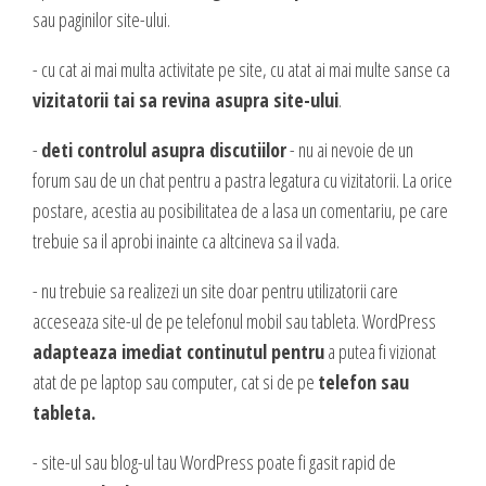
DESIGN & PRINTING
sau paginilor site-ului.
Identitate vizuala, imagine
- cu cat ai mai multa activitate pe site, cu atat ai mai multe sanse ca
Grafica publicitara
vizitatorii tai sa revina asupra site-ului
.
Grafica pentru print
-
deti controlul asupra discutiilor
- nu ai nevoie de un
Fotografie digitala
forum sau de un chat pentru a pastra legatura cu vizitatorii. La orice
postare, acestia au posibilitatea de a lasa un comentariu, pe care
trebuie sa il aprobi inainte ca altcineva sa il vada.
- nu trebuie sa realizezi un site doar pentru utilizatorii care
acceseaza site-ul de pe telefonul mobil sau tableta. WordPress
adapteaza imediat continutul pentru
a putea fi vizionat
atat de pe laptop sau computer, cat si de pe
telefon sau
tableta.
- site-ul sau blog-ul tau WordPress poate fi gasit rapid de