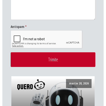
Antispam
*
Trimite
martie 28, 2026