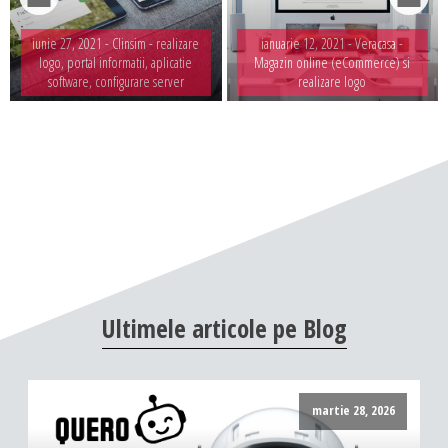
iunie 27, 2021 -
Clinsim - realizare
ianuarie 12, 2021 -
Veracasa -
logo, portal informatii, aplicatie
Magazin online (eCommerce) si
software, configurare server
realizare logo
Ultimele
articole
pe
Blog
martie 28, 2026