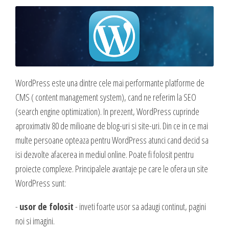
Blog
Administrare si Mentenanta Site
Comunicate de presa
Administrare server
Contact
Implementare plata card
Servicii backup
DESPRE NOI
SMS gateway
WordPress este una dintre cele mai performante platforme de
Daca te gandesti la o afacere online, ai o idee geniala,
CMS ( content management system), cand ne referim la SEO
noi te ajutam sa o pui in practica, sa o dezvolti,
(search engine optimization). In prezent, WordPress cuprinde
GAZDUIRE & DOMENII
oferindu-ti servicii web complete.
aproximativ 80 de milioane de blog-uri si site-uri. Din ce in ce mai
multe persoane opteaza pentru WordPress atunci cand decid sa
Inregistrari, Rezervari domenii
Experienta acumulata de-a lungul anilor in care ne-am dezvoltat cot la
isi dezvolte afacerea in mediul online. Poate fi folosit pentru
Gazduire Web (web site + email)
cot cu internetul am dezvoltat sute de site-uri cu cele mai variate
proiecte complexe. Principalele avantaje pe care le ofera un site
Gazduire eMail (doar email)
profiluri, ne-a oferit un simt fin in ceea ce priveste lansarea si
WordPress sunt:
dezvoltarea unei afaceri online, asa ca, odata ce ne prezinti ideea si
Servere VPS
viziunea ta, putem sa dezvoltam, sa sugeram imbunatatiri, sa
Administrare server
-
usor de folosit
- inveti foarte usor sa adaugi continut, pagini
propunem detalii care probabil ti-au scapat, sa cream un plus de
noi si imagini.