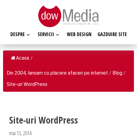
DESPRE
SERVICII
WEB DESIGN
GAZDUIRE SITE
Acasa
/
Din 2004, lansam cu placere afaceri pe internet
/
Blog
/
SERVICII WEB
Site-uri WordPress
DESPRE NOI
Web design
Web Hosting, Gazduire site
Ce facem
Magazin online
Misiunea noastra
Programare web
Site-uri WordPress
Despre noi
Inregistrari, Rezervari domenii
Clientii nostri
mai 13, 2014
Software la comanda