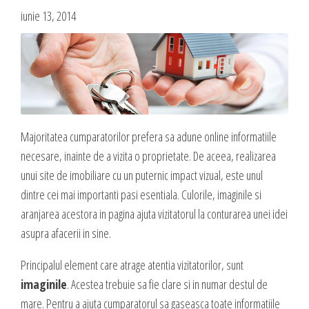
Blog
iunie 13, 2014
Administrare si Mentenanta Site
Comunicate de presa
Administrare server
Contact
Implementare plata card
Servicii backup
DESPRE NOI
SMS gateway
Daca te gandesti la o afacere online, ai o idee geniala,
Majoritatea cumparatorilor prefera sa adune online informatiile
noi te ajutam sa o pui in practica, sa o dezvolti,
necesare, inainte de a vizita o proprietate. De aceea, realizarea
GAZDUIRE & DOMENII
oferindu-ti servicii web complete.
unui site de imobiliare cu un puternic impact vizual, este unul
Inregistrari, Rezervari domenii
dintre cei mai importanti pasi esentiala. Culorile, imaginile si
Experienta acumulata de-a lungul anilor in care ne-am dezvoltat cot la
Gazduire Web (web site + email)
aranjarea acestora in pagina ajuta vizitatorul la conturarea unei idei
cot cu internetul am dezvoltat sute de site-uri cu cele mai variate
asupra afacerii in sine.
Gazduire eMail (doar email)
profiluri, ne-a oferit un simt fin in ceea ce priveste lansarea si
dezvoltarea unei afaceri online, asa ca, odata ce ne prezinti ideea si
Servere VPS
Principalul element care atrage atentia vizitatorilor, sunt
viziunea ta, putem sa dezvoltam, sa sugeram imbunatatiri, sa
Administrare server
imaginile
. Acestea trebuie sa fie clare si in numar destul de
propunem detalii care probabil ti-au scapat, sa cream un plus de
mare. Pentru a ajuta cumparatorul sa gaseasca toate informatiile