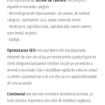
DESIGN & PRINTING
impartile in mai multe categorii:
- informatii generale (tipul anuntului - de vanzare, de inchiriat;
Identitate vizuala, imagine
categoria - apartament, casa, spatiu comercial, teren)
Grafica publicitara
- detalii (pret, suprafata totala, suprafata utila, numar camere,
Grafica pentru print
stare imobil, incalzire)
Fotografie digitala
- facilitati .
Optimizarea SEO
este unul dintre cele mai importante
elemente de care site-ul tau are nevoie pentru a putea fi gasit de
clienti. Integrarea butoanelor retelelor sociale pe un website a
devenit o necesitate. Este o modalitate rapida de a intra in contact
cu clientii si partenerii tai si de a le oferi acces rapid la informatiile
de care au nevoie.
Continutul
unui site este esential in dezvoltarea acestuia, cu
toate acestea, majoritatea site-urilor de imobiliare neglijeaza