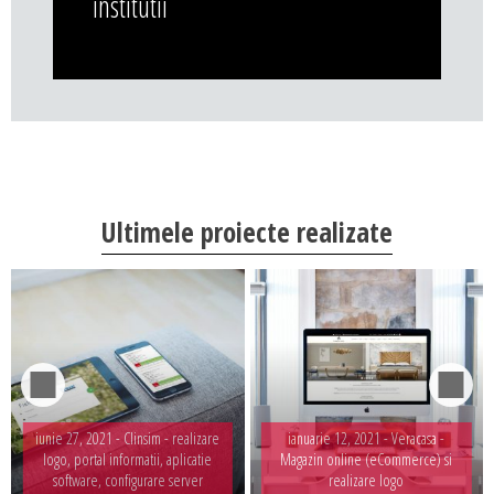
institutii
Ultimele proiecte realizate
iunie 27, 2021 -
Clinsim - realizare
ianuarie 12, 2021 -
Veracasa -
logo, portal informatii, aplicatie
Magazin online (eCommerce) si
software, configurare server
realizare logo