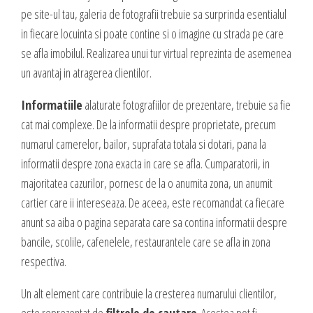
valoare produselor sau serviciilor cu care vii in fata clientilor tai.
pe site-ul tau, galeria de fotografii trebuie sa surprinda esentialul
INTERNET MARKETING
in fiecare locuinta si poate contine si o imagine cu strada pe care
Servicii SEO
se afla imobilul. Realizarea unui tur virtual reprezinta de asemenea
Publicitate Online
un avantaj in atragerea clientilor.
CONTACT
Administrare campanii Google AdWords
Informatiile
alaturate fotografiilor de prezentare, trebuie sa fie
Dow Media - Timisoara
Redactare articole
cat mai complexe. De la informatii despre proprietate, precum
Strada. Johann Heinrich Pestalozzi, Nr. 3-5
Clipuri video promovare
numarul camerelor, bailor, suprafata totala si dotari, pana la
Romania, Timisoara
E-mail marketing
informatii despre zona exacta in care se afla. Cumparatorii, in
Realizare / Administrare pagina Facebook
majoritatea cazurilor, pornesc de la o anumita zona, un anumit
0356 44 24 24
cartier care ii intereseaza. De aceea, este recomandat ca fiecare
Servicii Copywriting
anunt sa aiba o pagina separata care sa contina informatii despre
Dow Media Consulting - Bucuresti
Servicii PR
bancile, scolile, cafenelele, restaurantele care se afla in zona
Spl. Independentei, Nr. 273
Campanii integrate
respectiva.
Bucuresti, Sector 6
Corporate blogging
Un alt element care contribuie la cresterea numarului clientilor,
021 310 72 37
este reprezentat de
filtrele de cautare
. Acestea pot fi