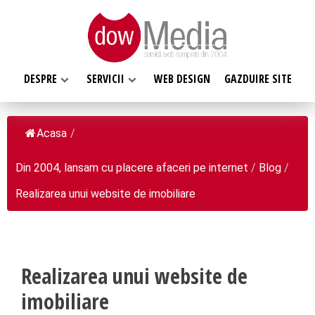
DESPRE
SERVICII
WEB DESIGN
GAZDUIRE SITE
Acasa
/
Din 2004, lansam cu placere afaceri pe internet
/
Blog
/
SERVICII WEB
Realizarea unui website de imobiliare
DESPRE NOI
Web design
Web Hosting, Gazduire site
Ce facem
Magazin online
Misiunea noastra
Programare web
Realizarea unui website de
Despre noi
Inregistrari, Rezervari domenii
imobiliare
Clientii nostri
Software la comanda