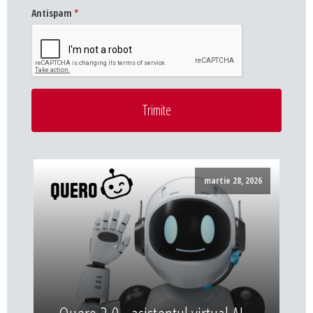
Antispam
*
Trimite
martie 28, 2026