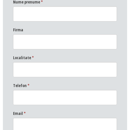
Nume prenume
*
Firma
Localitate
*
Telefon
*
Email
*