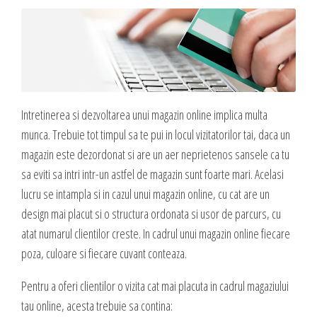
Blog
Administrare si Mentenanta Site
Comunicate de presa
Administrare server
Contact
Implementare plata card
Servicii backup
DESPRE NOI
SMS gateway
Intretinerea si dezvoltarea unui magazin online implica multa
Daca te gandesti la o afacere online, ai o idee geniala,
munca. Trebuie tot timpul sa te pui in locul vizitatorilor tai, daca un
noi te ajutam sa o pui in practica, sa o dezvolti,
magazin este dezordonat si are un aer neprietenos sansele ca tu
GAZDUIRE & DOMENII
oferindu-ti servicii web complete.
sa eviti sa intri intr-un astfel de magazin sunt foarte mari. Acelasi
lucru se intampla si in cazul unui magazin online, cu cat are un
Inregistrari, Rezervari domenii
Experienta acumulata de-a lungul anilor in care ne-am dezvoltat cot la
design mai placut si o structura ordonata si usor de parcurs, cu
Gazduire Web (web site + email)
cot cu internetul am dezvoltat sute de site-uri cu cele mai variate
atat numarul clientilor creste. In cadrul unui magazin online fiecare
Gazduire eMail (doar email)
profiluri, ne-a oferit un simt fin in ceea ce priveste lansarea si
poza, culoare si fiecare cuvant conteaza.
dezvoltarea unei afaceri online, asa ca, odata ce ne prezinti ideea si
Servere VPS
viziunea ta, putem sa dezvoltam, sa sugeram imbunatatiri, sa
Administrare server
Pentru a oferi clientilor o vizita cat mai placuta in cadrul magaziului
propunem detalii care probabil ti-au scapat, sa cream un plus de
tau online, acesta trebuie sa contina: