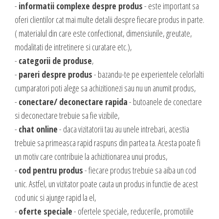
DESIGN & PRINTING
-
informatii complexe despre produs
- este important sa
oferi clientilor cat mai multe detalii despre fiecare produs in parte.
Identitate vizuala, imagine
( materialul din care este confectionat, dimensiunile, greutate,
Grafica publicitara
modalitati de intretinere si curatare etc.),
Grafica pentru print
-
categorii de produse
,
-
pareri despre produs
- bazandu-te pe experientele celorlalti
Fotografie digitala
cumparatori poti alege sa achizitionezi sau nu un anumit produs,
-
conectare/ deconectare rapida
- butoanele de conectare
si deconectare trebuie sa fie vizibile,
-
chat online
- daca vizitatorii tau au unele intrebari, acestia
trebuie sa primeasca rapid raspuns din partea ta. Acesta poate fi
un motiv care contribuie la achizitionarea unui produs,
-
cod pentru produs
- fiecare produs trebuie sa aiba un cod
unic. Astfel, un vizitator poate cauta un produs in functie de acest
cod unic si ajunge rapid la el,
-
oferte speciale
- ofertele speciale, reducerile, promotiile