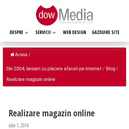
DESPRE
SERVICII
WEB DESIGN
GAZDUIRE SITE
Acasa
/
Din 2004, lansam cu placere afaceri pe internet
/
Blog
/
SERVICII WEB
Realizare magazin online
DESPRE NOI
Web design
Web Hosting, Gazduire site
Ce facem
Magazin online
Misiunea noastra
Programare web
Realizare magazin online
Despre noi
Inregistrari, Rezervari domenii
Clientii nostri
iulie 1, 2014
Software la comanda