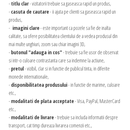
valoare produselor sau serviciilor cu care vii in fata clientilor tai.
-
titlu clar
- vizitatorii trebuie sa gaseasca rapid un produs,
INTERNET MARKETING
-
casuta de cautare
- ii ajuta pe clienti sa gaseasca rapid un
produs,
Servicii SEO
-
imagini clare
- este important ca pozele sa fie de inalta
Publicitate Online
CONTACT
calitate, sa ofere posibilitatea clientului de a vedea produsul din
Administrare campanii Google AdWords
mai multe unghiuri, zoom sau chiar imagini 3D,
Dow Media - Timisoara
Redactare articole
-
butonul "adauga in cos"
- trebuie sa fie usor de observat
Strada. Johann Heinrich Pestalozzi, Nr. 3-5
Clipuri video promovare
si intr-o culoare contrastanta care sa indemne la actiune,
Romania, Timisoara
E-mail marketing
-
pretul
- vizibil, clar si in functie de publicul tinta, in diferite
Realizare / Administrare pagina Facebook
monede internationale,
0356 44 24 24
-
disponibilitatea produsului
- in functie de marime, culoare
Servicii Copywriting
etc.,
Dow Media Consulting - Bucuresti
Servicii PR
-
modalitati de plata acceptate
- Visa, PayPal, MasterCard
Spl. Independentei, Nr. 273
Campanii integrate
etc.,
Bucuresti, Sector 6
Corporate blogging
-
modalitati de livrare
- trebuie sa includa informatii despre
021 310 72 37
transport, cat timp dureaza livrarea comenzii etc.,