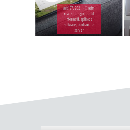
iunie 27, 2021 -
Clinsim -
realizare logo, portal
informatii, aplicatie
software, configurare
server