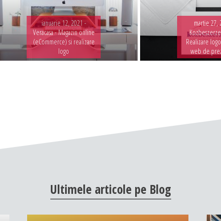
ianuarie 12, 2021 -
martie 27, 
Veracasa - Magazin online
Kozbeszerzes
(eCommerce) si realizare
Realizare logo
logo
web de pre
Ultimele
articole
pe
Blog