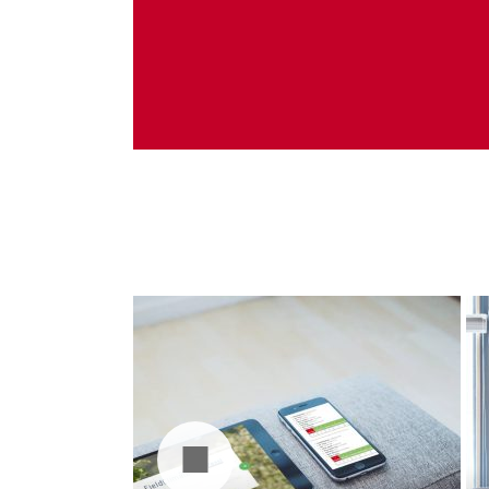
Administrare server
Implementare plata card
Servicii backup
SMS gateway