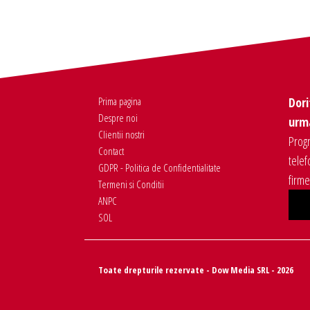
Prima pagina
Dori
Despre noi
urma
Clientii nostri
Progr
Contact
telef
GDPR - Politica de Confidentialitate
firm
Termeni si Conditii
ANPC
SOL
Toate drepturile rezervate - Dow Media SRL - 2026