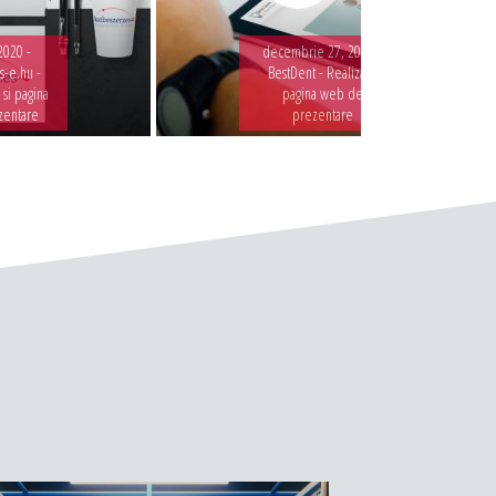
2020 -
decembrie 27, 2019 -
-e.hu -
BestDent - Realizare
 si pagina
pagina web de
zentare
prezentare