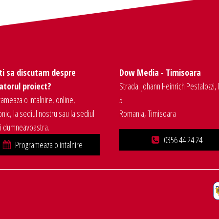
ti sa discutam despre
Dow Media - Timisoara
torul proiect?
Strada. Johann Heinrich Pestalozzi, 
ameaza o intalnire, online,
5
onic, la sediul nostru sau la sediul
Romania, Timisoara
ei dumneavoastra.
0356 44 24 24
Programeaza o intalnire