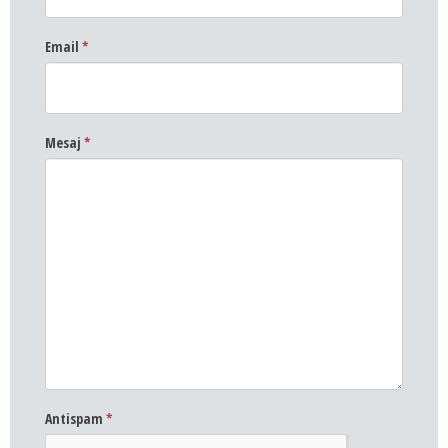
Email
*
Mesaj
*
Antispam
*