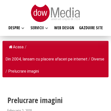
DESPRE
SERVICII
WEB DESIGN
GAZDUIRE SITE
Acasa
/
Din 2004, lansam cu placere afaceri pe internet
/
Diverse
SERVICII WEB
DESPRE NOI
Web design
/
Prelucrare imagini
Web Hosting, Gazduire site
Ce facem
Magazin online
Misiunea noastra
Programare web
Despre noi
Prelucrare imagini
Inregistrari, Rezervari domenii
Clientii nostri
februarie 2, 2015
Software la comanda