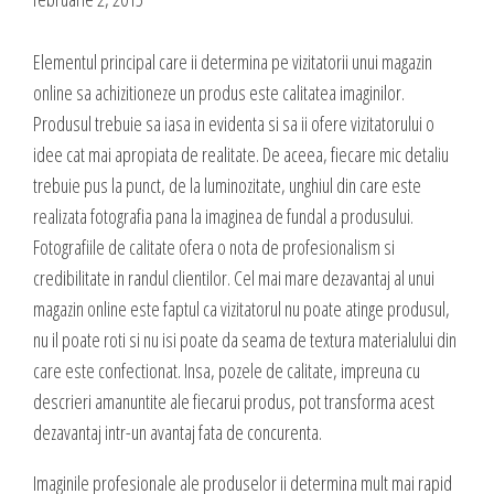
Blog
Administrare si Mentenanta Site
Comunicate de presa
Elementul principal care ii determina pe vizitatorii unui magazin
Administrare server
Contact
online sa achizitioneze un produs este calitatea imaginilor.
Implementare plata card
Produsul trebuie sa iasa in evidenta si sa ii ofere vizitatorului o
Servicii backup
idee cat mai apropiata de realitate. De aceea, fiecare mic detaliu
DESPRE NOI
SMS gateway
trebuie pus la punct, de la luminozitate, unghiul din care este
Daca te gandesti la o afacere online, ai o idee geniala,
realizata fotografia pana la imaginea de fundal a produsului.
noi te ajutam sa o pui in practica, sa o dezvolti,
Fotografiile de calitate ofera o nota de profesionalism si
GAZDUIRE & DOMENII
oferindu-ti servicii web complete.
credibilitate in randul clientilor. Cel mai mare dezavantaj al unui
Inregistrari, Rezervari domenii
magazin online este faptul ca vizitatorul nu poate atinge produsul,
Experienta acumulata de-a lungul anilor in care ne-am dezvoltat cot la
Gazduire Web (web site + email)
nu il poate roti si nu isi poate da seama de textura materialului din
cot cu internetul am dezvoltat sute de site-uri cu cele mai variate
care este confectionat. Insa, pozele de calitate, impreuna cu
Gazduire eMail (doar email)
profiluri, ne-a oferit un simt fin in ceea ce priveste lansarea si
descrieri amanuntite ale fiecarui produs, pot transforma acest
dezvoltarea unei afaceri online, asa ca, odata ce ne prezinti ideea si
Servere VPS
dezavantaj intr-un avantaj fata de concurenta.
viziunea ta, putem sa dezvoltam, sa sugeram imbunatatiri, sa
Administrare server
propunem detalii care probabil ti-au scapat, sa cream un plus de
Imaginile profesionale ale produselor ii determina mult mai rapid