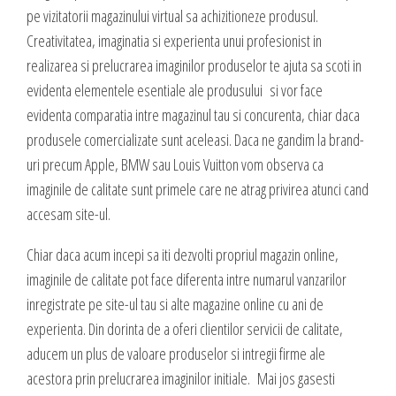
valoare produselor sau serviciilor cu care vii in fata clientilor tai.
pe vizitatorii magazinului virtual sa achizitioneze produsul.
INTERNET MARKETING
Creativitatea, imaginatia si experienta unui profesionist in
Servicii SEO
realizarea si prelucrarea imaginilor produselor te ajuta sa scoti in
Publicitate Online
evidenta elementele esentiale ale produsului si vor face
CONTACT
evidenta comparatia intre magazinul tau si concurenta, chiar daca
Administrare campanii Google AdWords
produsele comercializate sunt aceleasi. Daca ne gandim la brand-
Dow Media - Timisoara
Redactare articole
uri precum Apple, BMW sau Louis Vuitton vom observa ca
Strada. Johann Heinrich Pestalozzi, Nr. 3-5
Clipuri video promovare
imaginile de calitate sunt primele care ne atrag privirea atunci cand
Romania, Timisoara
E-mail marketing
accesam site-ul.
Realizare / Administrare pagina Facebook
0356 44 24 24
Chiar daca acum incepi sa iti dezvolti propriul magazin online,
Servicii Copywriting
imaginile de calitate pot face diferenta intre numarul vanzarilor
Dow Media Consulting - Bucuresti
Servicii PR
inregistrate pe site-ul tau si alte magazine online cu ani de
Spl. Independentei, Nr. 273
Campanii integrate
experienta. Din dorinta de a oferi clientilor servicii de calitate,
Bucuresti, Sector 6
Corporate blogging
aducem un plus de valoare produselor si intregii firme ale
acestora prin prelucrarea imaginilor initiale. Mai jos gasesti
021 310 72 37