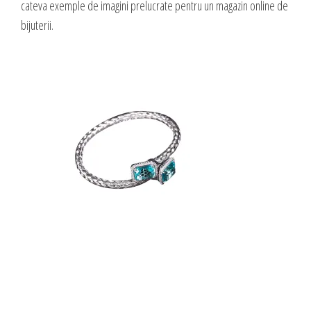
cateva exemple de imagini prelucrate pentru un magazin online de
DESIGN & PRINTING
bijuterii.
Identitate vizuala, imagine
Grafica publicitara
Grafica pentru print
Fotografie digitala