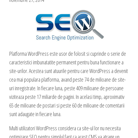
Blog
Administrare si Mentenanta Site
Comunicate de presa
Administrare server
Contact
Implementare plata card
Servicii backup
DESPRE NOI
SMS gateway
Platforma WordPress este usor de folosit si cuprinde o serie de
Daca te gandesti la o afacere online, ai o idee geniala,
caracteristici imbunatatite permanent pentru buna functionare a
noi te ajutam sa o pui in practica, sa o dezvolti,
GAZDUIRE & DOMENII
site-urilor. Acestea sunt atuurile pentru care WordPress a devenit
oferindu-ti servicii web complete.
cea mai populara platforma, avand peste 74 de milioane de site-
Inregistrari, Rezervari domenii
uri inregistrate. In fiecare luna, peste 409 milioane de persoane
Experienta acumulata de-a lungul anilor in care ne-am dezvoltat cot la
Gazduire Web (web site + email)
viziteaza peste 17 miliarde de pagini. In acelasi timp, aproximativ
cot cu internetul am dezvoltat sute de site-uri cu cele mai variate
Gazduire eMail (doar email)
65 de milioane de postari si peste 60 de milioane de comentarii
profiluri, ne-a oferit un simt fin in ceea ce priveste lansarea si
sunt adaugate in fiecare luna.
dezvoltarea unei afaceri online, asa ca, odata ce ne prezinti ideea si
Servere VPS
viziunea ta, putem sa dezvoltam, sa sugeram imbunatatiri, sa
Administrare server
Multi utilizatori WordPress considera ca site-ul lor nu necesita
propunem detalii care probabil ti-au scapat, sa cream un plus de
optimizare SEO pentru simplul fapt ca acest CMS va atrage un