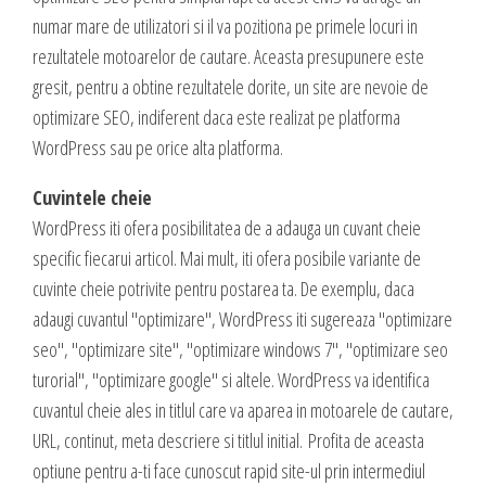
valoare produselor sau serviciilor cu care vii in fata clientilor tai.
numar mare de utilizatori si il va pozitiona pe primele locuri in
INTERNET MARKETING
rezultatele motoarelor de cautare. Aceasta presupunere este
Servicii SEO
gresit, pentru a obtine rezultatele dorite, un site are nevoie de
Publicitate Online
optimizare SEO, indiferent daca este realizat pe platforma
CONTACT
Administrare campanii Google AdWords
WordPress sau pe orice alta platforma.
Dow Media - Timisoara
Redactare articole
Cuvintele cheie
Strada. Johann Heinrich Pestalozzi, Nr. 3-5
Clipuri video promovare
WordPress iti ofera posibilitatea de a adauga un cuvant cheie
Romania, Timisoara
E-mail marketing
specific fiecarui articol. Mai mult, iti ofera posibile variante de
Realizare / Administrare pagina Facebook
cuvinte cheie potrivite pentru postarea ta. De exemplu, daca
0356 44 24 24
Servicii Copywriting
adaugi cuvantul "optimizare", WordPress iti sugereaza "optimizare
Dow Media Consulting - Bucuresti
seo", "optimizare site", "optimizare windows 7", "optimizare seo
Servicii PR
Spl. Independentei, Nr. 273
turorial", "optimizare google" si altele. WordPress va identifica
Campanii integrate
Bucuresti, Sector 6
cuvantul cheie ales in titlul care va aparea in motoarele de cautare,
Corporate blogging
URL, continut, meta descriere si titlul initial. Profita de aceasta
021 310 72 37
optiune pentru a-ti face cunoscut rapid site-ul prin intermediul