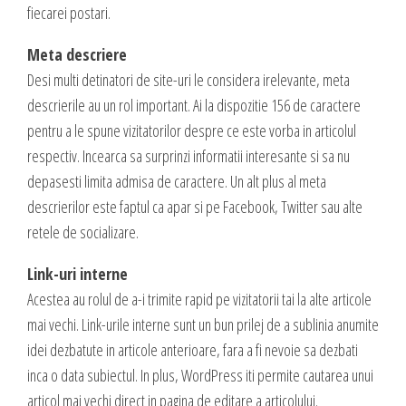
DESIGN & PRINTING
fiecarei postari.
Identitate vizuala, imagine
Meta descriere
Desi multi detinatori de site-uri le considera irelevante, meta
Grafica publicitara
descrierile au un rol important. Ai la dispozitie 156 de caractere
Grafica pentru print
pentru a le spune vizitatorilor despre ce este vorba in articolul
Fotografie digitala
respectiv. Incearca sa surprinzi informatii interesante si sa nu
depasesti limita admisa de caractere. Un alt plus al meta
descrierilor este faptul ca apar si pe Facebook, Twitter sau alte
retele de socializare.
Link-uri interne
Acestea au rolul de a-i trimite rapid pe vizitatorii tai la alte articole
mai vechi. Link-urile interne sunt un bun prilej de a sublinia anumite
idei dezbatute in articole anterioare, fara a fi nevoie sa dezbati
inca o data subiectul. In plus, WordPress iti permite cautarea unui
articol mai vechi direct in pagina de editare a articolului.