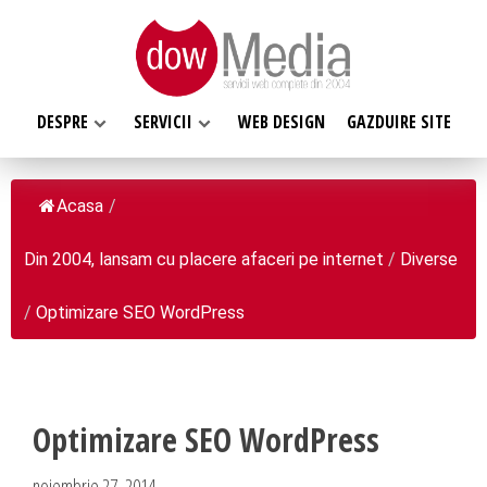
DESPRE
SERVICII
WEB DESIGN
GAZDUIRE SITE
Acasa
/
Din 2004, lansam cu placere afaceri pe internet
/
Diverse
SERVICII WEB
DESPRE NOI
Web design
/
Optimizare SEO WordPress
Web Hosting, Gazduire site
Ce facem
Magazin online
Misiunea noastra
Programare web
Despre noi
Optimizare SEO WordPress
Inregistrari, Rezervari domenii
Clientii nostri
noiembrie 27, 2014
Software la comanda