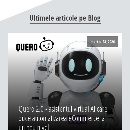
DESIGN & PRINTING
Ultimele
articole
pe
Blog
Identitate vizuala, imagine
Grafica publicitara
Grafica pentru print
martie 28, 2026
Fotografie digitala
Quero 2.0 - asistentul virtual AI care
duce automatizarea eCommerce la
un nou nivel