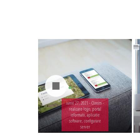
Administrare server
Implementare plata card
Servicii backup
SMS gateway
iunie 27, 2021 -
Clinsim -
realizare logo, portal
informatii, aplicatie
software, configurare
server