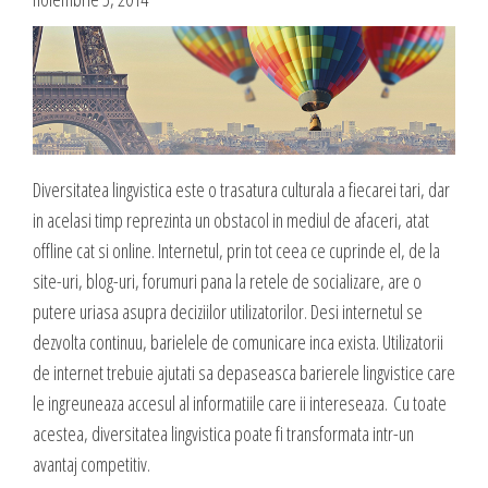
Blog
Administrare si Mentenanta Site
Comunicate de presa
Administrare server
Contact
Implementare plata card
Servicii backup
DESPRE NOI
SMS gateway
Diversitatea lingvistica este o trasatura culturala a fiecarei tari, dar
Daca te gandesti la o afacere online, ai o idee geniala,
in acelasi timp reprezinta un obstacol in mediul de afaceri, atat
noi te ajutam sa o pui in practica, sa o dezvolti,
GAZDUIRE & DOMENII
offline cat si online. Internetul, prin tot ceea ce cuprinde el, de la
oferindu-ti servicii web complete.
site-uri, blog-uri, forumuri pana la retele de socializare, are o
Inregistrari, Rezervari domenii
putere uriasa asupra deciziilor utilizatorilor. Desi internetul se
Experienta acumulata de-a lungul anilor in care ne-am dezvoltat cot la
Gazduire Web (web site + email)
dezvolta continuu, barielele de comunicare inca exista. Utilizatorii
cot cu internetul am dezvoltat sute de site-uri cu cele mai variate
Gazduire eMail (doar email)
de internet trebuie ajutati sa depaseasca barierele lingvistice care
profiluri, ne-a oferit un simt fin in ceea ce priveste lansarea si
le ingreuneaza accesul al informatiile care ii intereseaza. Cu toate
dezvoltarea unei afaceri online, asa ca, odata ce ne prezinti ideea si
Servere VPS
acestea, diversitatea lingvistica poate fi transformata intr-un
viziunea ta, putem sa dezvoltam, sa sugeram imbunatatiri, sa
Administrare server
avantaj competitiv.
propunem detalii care probabil ti-au scapat, sa cream un plus de