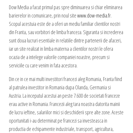
valoare produselor sau serviciilor cu care vii in fata clientilor tai.
Dow Media a facut primul pas spre diminuarea si chiar eliminarea
INTERNET MARKETING
barierelor in comunicare, prin noul site
www.dow-media.fr
.
Servicii SEO
Scopul acestuia este de a oferi un mediu familiar clientilor nostri
Publicitate Online
din Franta, sau vorbitori de limba franceza. Siguranta si increderea
CONTACT
Administrare campanii Google AdWords
sunt doua lucruri esentiale in relatiile dintre partenerii de afaceri,
Dow Media - Timisoara
iar un site realizat in limba materna a clientilor nostri le ofera
Redactare articole
Strada. Johann Heinrich Pestalozzi, Nr. 3-5
ocazia de a intelege valorile companiei noastre, precum si
Clipuri video promovare
Romania, Timisoara
serviciile cu care venim in fata acestora.
E-mail marketing
Realizare / Administrare pagina Facebook
Din ce in ce mai multi investitori francezi aleg Romania, Franta fiind
0356 44 24 24
Servicii Copywriting
al patrulea investitor in Romania dupa Olanda, Germania si
Dow Media Consulting - Bucuresti
Austria. La inceputul acestui an peste 7.600 de societati franceze
Servicii PR
Spl. Independentei, Nr. 273
erau active in Romania. Francezii aleg tara noastra datorita mainii
Campanii integrate
Bucuresti, Sector 6
de lucru ieftine, salariilor mici si deschiderii spre alte zone. Aceste
Corporate blogging
oportunitati i-au determinat pe francezi sa investeasca in
021 310 72 37
productia de echipamente industriale, transport, agricultura,