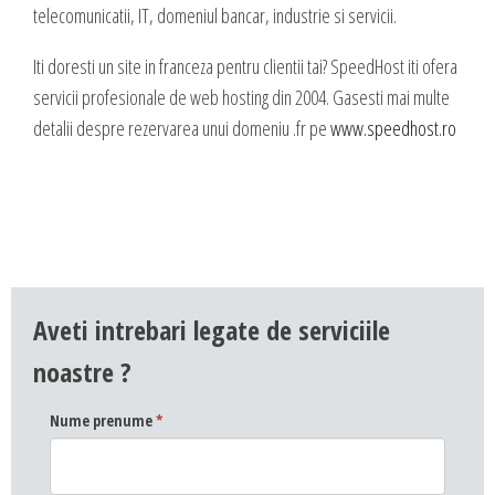
DESIGN & PRINTING
telecomunicatii, IT, domeniul bancar, industrie si servicii.
Identitate vizuala, imagine
Iti doresti un site in franceza pentru clientii tai? SpeedHost iti ofera
servicii profesionale de web hosting din 2004. Gasesti mai multe
Grafica publicitara
detalii despre rezervarea unui domeniu .fr pe
www.speedhost.ro
Grafica pentru print
Fotografie digitala
Aveti intrebari legate de serviciile
noastre ?
Nume prenume
*