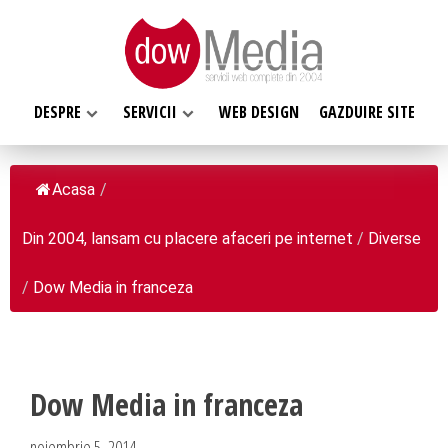
DESPRE
SERVICII
WEB DESIGN
GAZDUIRE SITE
Acasa
/
Din 2004, lansam cu placere afaceri pe internet
/
Diverse
SERVICII WEB
DESPRE NOI
Web design
/
Dow Media in franceza
Web Hosting, Gazduire site
Ce facem
Magazin online
Misiunea noastra
Programare web
Despre noi
Dow Media in franceza
Inregistrari, Rezervari domenii
Clientii nostri
noiembrie 5, 2014
Software la comanda