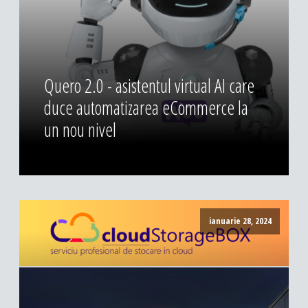
DESIGN & PRINTING
Identitate vizuala, imagine
Grafica publicitara
Quero 2.0 - asistentul virtual AI care
Grafica pentru print
duce automatizarea eCommerce la
Fotografie digitala
un nou nivel
ianuarie 28, 2024