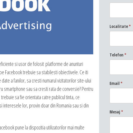
Servicii Copywriting
dezvoltarea unei afaceri online, as
Servicii PR
ne prezinti ideea si viziunea ta, pu
Campanii integrate
dezvoltam, sa sugeram imbunatati
Localitate
*
Corporate blogging
detalii care probabil ti-au scapat,
de valoare produselor sau serviciilo
fata clientilor tai.
Telefon
*
ciente si usor de folosit platforme de anunturi
pe Facebook trebuie sa stabilesti obiectivele. Ce iti
 date a fanilor, sa cresti numarul vizitatorilor site-ului
Email
*
ntru smartphone sau sa cresti rata de conversie? Pentru
buie sa fie orientata catre publicul tinta, ce
si interesele lor, provin doar din Romania sau si din
Mesaj
*
ebook pune la dispozitia utilizatorilor mai multe