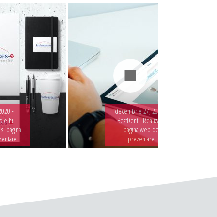
2020 -
decembrie 27, 2019 -
-e.hu -
BestDent - Realizare
 si pagina
pagina web de
zentare
prezentare