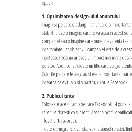
optiuni:
1. Optimizarea design-ului anuntului
Imaginea pe care o adaugi in anunt are o importanta f
stabilit, alege o imagine care te va ajuta in acest sens
companiei sau o imagine care pune in evidenta textu
incaltaminte, iar obiectivul campaniei este de a crest
insoteste reclama ar avea un impact mai mare daca a
pe stoc. Apoi, construieste un titlu care atrage atenti
Culorile pe care le alegi au si ele o importanta foart
incearca sa eviti alb si albastru, culorile Facebook.
2. Publicul tinta
Foloseste acest camp pe care Facebook ti-l pune la 
care ti le doresti ca si clienti. Acestia pot fi identificat
- locatie (tara/oras);
- date demografice: varsta, sex, statusul relatiei, lim