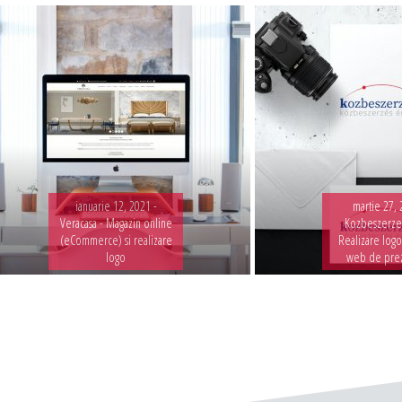
ianuarie 12, 2021 -
martie 27, 
Veracasa - Magazin online
Kozbeszerzes
(eCommerce) si realizare
Realizare logo
logo
web de pre