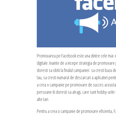
Administrare server
Implementare plata card
Servicii backup
SMS gateway
Promovarea pe Facebook este una dintre cele mai efi
digitale. Inainte de a incepe strategia de promovare 
doresti sa obtii la finalul campaniei: sa cresti baza de
tau, sa cresti numarul de descarcari a aplicatiei pe
a crea o campanie pe promovare de succes aceasta tre
persoane iti doresti sa atragi, care sunt hobby-urile 
alte tari.
Pentru a crea o campanie de promovare eficienta, Fac