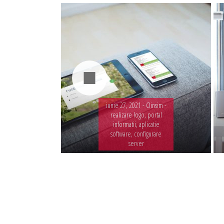
iunie 27, 2021 -
Clinsim -
realizare logo, portal
informatii, aplicatie
software, configurare
server