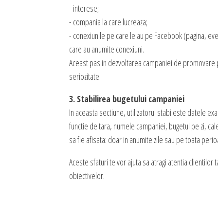
- interese;
- compania la care lucreaza;
- conexiunile pe care le au pe Facebook (pagina, eveni
care au anumite conexiuni.
Aceast pas in dezvoltarea campaniei de promovare pe
seriozitate.
3. Stabilirea bugetului campaniei
In aceasta sectiune, utilizatorul stabileste datele e
functie de tara, numele campaniei, bugetul pe zi, ca
sa fie afisata: doar in anumite zile sau pe toata perio
Aceste sfaturi te vor ajuta sa atragi atentia clientilor 
obiectivelor.