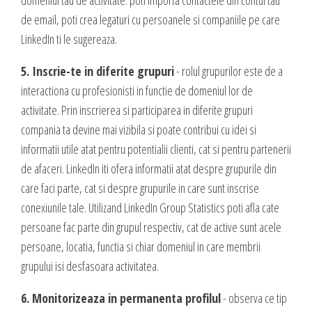
domeniul tau de activitate: poti importa contactele din contul tau
de email, poti crea legaturi cu persoanele si companiile pe care
LinkedIn ti le sugereaza.
5. Inscrie-te in diferite grupuri
- rolul grupurilor este de a
interactiona cu profesionisti in functie de domeniul lor de
activitate. Prin inscrierea si participarea in diferite grupuri
compania ta devine mai vizibila si poate contribui cu idei si
informatii utile atat pentru potentialii clienti, cat si pentru partenerii
de afaceri. LinkedIn iti ofera informatii atat despre grupurile din
care faci parte, cat si despre grupurile in care sunt inscrise
conexiunile tale. Utilizand LinkedIn Group Statistics poti afla cate
persoane fac parte din grupul respectiv, cat de active sunt acele
persoane, locatia, functia si chiar domeniul in care membrii
grupului isi desfasoara activitatea.
6. Monitorizeaza in permanenta profilul
- observa ce tip