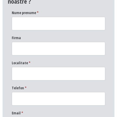
noastre ?
Nume prenume
*
Firma
Localitate
*
Telefon
*
Email
*