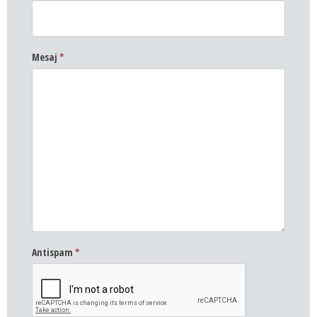
Mesaj
*
Antispam
*