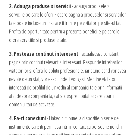
DESIGN & PRINTING
2. Adauga produse si servicii
- adauga produsele si
serviciile pe care le oferi. Fiecare pagina a produselor si serviciilor
Identitate vizuala, imagine
tale poate include un link care ii trimite pe vizitatori pe site-ul tau.
Grafica publicitara
Profita de oportunitate pentru a prezenta beneficiile pe care le
Grafica pentru print
ofera serviciile si produsele tale.
Fotografie digitala
3. Posteaza continut interesant
- actualizeaza constant
pagina prin continut relevant si interesant. Raspunde intrebarilor
vizitatorilor si ofera-le solutii profesionale, iar atunci cand vor avea
nevoie de un sfat, vor exact unde il vor gasi. Mentine vizitatorii
interesati de profilul de LinkedIn al companiei tale prin informatii
atat despre compania ta, cat si despre noutatile care apar in
domeniul tau de activitate.
4. Fa-ti conexiuni
- LinkedIn iti pune la dispozitie o serie de
instrumente care iti permit sa intri in contact cu persoane noi din