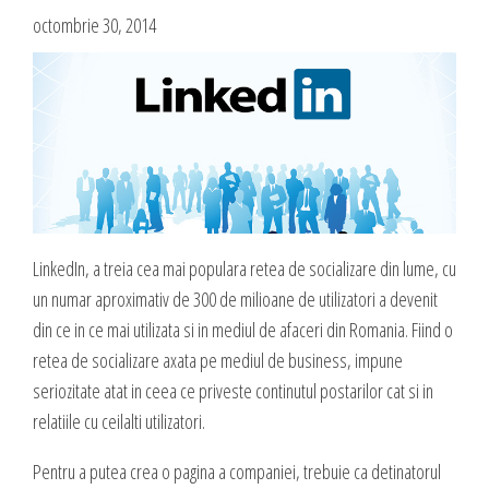
Blog
octombrie 30, 2014
Administrare si Mentenanta Site
Comunicate de presa
Administrare server
Contact
Implementare plata card
Servicii backup
DESPRE NOI
SMS gateway
Daca te gandesti la o afacere online, ai o idee geniala,
noi te ajutam sa o pui in practica, sa o dezvolti,
GAZDUIRE & DOMENII
oferindu-ti servicii web complete.
LinkedIn, a treia cea mai populara retea de socializare din lume, cu
un numar aproximativ de 300 de milioane de utilizatori a devenit
Inregistrari, Rezervari domenii
Experienta acumulata de-a lungul anilor in care ne-am dezvoltat cot la
din ce in ce mai utilizata si in mediul de afaceri din Romania. Fiind o
Gazduire Web (web site + email)
cot cu internetul am dezvoltat sute de site-uri cu cele mai variate
retea de socializare axata pe mediul de business, impune
Gazduire eMail (doar email)
profiluri, ne-a oferit un simt fin in ceea ce priveste lansarea si
seriozitate atat in ceea ce priveste continutul postarilor cat si in
dezvoltarea unei afaceri online, asa ca, odata ce ne prezinti ideea si
Servere VPS
relatiile cu ceilalti utilizatori.
viziunea ta, putem sa dezvoltam, sa sugeram imbunatatiri, sa
Administrare server
propunem detalii care probabil ti-au scapat, sa cream un plus de
Pentru a putea crea o pagina a companiei, trebuie ca detinatorul