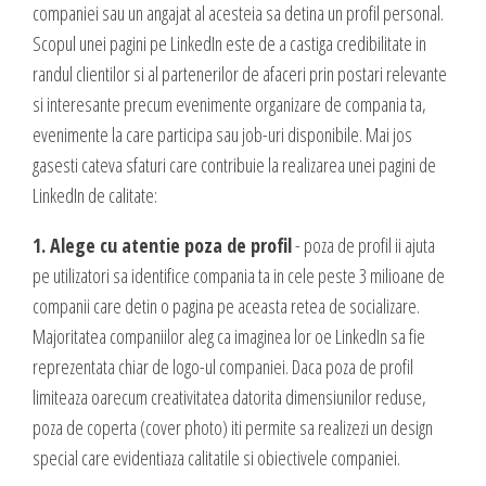
valoare produselor sau serviciilor cu care vii in fata clientilor tai.
companiei sau un angajat al acesteia sa detina un profil personal.
INTERNET MARKETING
Scopul unei pagini pe LinkedIn este de a castiga credibilitate in
randul clientilor si al partenerilor de afaceri prin postari relevante
Servicii SEO
si interesante precum evenimente organizare de compania ta,
Publicitate Online
CONTACT
evenimente la care participa sau job-uri disponibile. Mai jos
Administrare campanii Google AdWords
gasesti cateva sfaturi care contribuie la realizarea unei pagini de
Dow Media - Timisoara
Redactare articole
LinkedIn de calitate:
Strada. Johann Heinrich Pestalozzi, Nr. 3-5
Clipuri video promovare
Romania, Timisoara
1. Alege cu atentie poza de profil
- poza de profil ii ajuta
E-mail marketing
pe utilizatori sa identifice compania ta in cele peste 3 milioane de
Realizare / Administrare pagina Facebook
0356 44 24 24
companii care detin o pagina pe aceasta retea de socializare.
Servicii Copywriting
Majoritatea companiilor aleg ca imaginea lor oe LinkedIn sa fie
Dow Media Consulting - Bucuresti
Servicii PR
reprezentata chiar de logo-ul companiei. Daca poza de profil
Spl. Independentei, Nr. 273
Campanii integrate
limiteaza oarecum creativitatea datorita dimensiunilor reduse,
Bucuresti, Sector 6
Corporate blogging
poza de coperta (cover photo) iti permite sa realizezi un design
special care evidentiaza calitatile si obiectivele companiei.
021 310 72 37