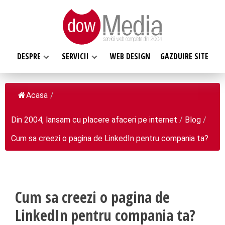
DESPRE
SERVICII
WEB DESIGN
GAZDUIRE SITE
Acasa
/
Din 2004, lansam cu placere afaceri pe internet
/
Blog
/
SERVICII WEB
Cum sa creezi o pagina de LinkedIn pentru compania ta?
DESPRE NOI
Web design
Web Hosting, Gazduire site
Ce facem
Magazin online
Misiunea noastra
Programare web
Cum sa creezi o pagina de
Despre noi
Inregistrari, Rezervari domenii
LinkedIn pentru compania ta?
Clientii nostri
Software la comanda