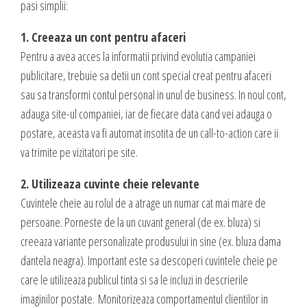
pasi simplii:
DESIGN & PRINTING
1. Creeaza un cont pentru afaceri
Identitate vizuala, imagine
Pentru a avea acces la informatii privind evolutia campaniei
Grafica publicitara
publicitare, trebuie sa detii un cont special creat pentru afaceri
Grafica pentru print
sau sa transformi contul personal in unul de business. In noul cont,
Fotografie digitala
adauga site-ul companiei, iar de fiecare data cand vei adauga o
postare, aceasta va fi automat insotita de un call-to-action care ii
va trimite pe vizitatori pe site.
2. Utilizeaza cuvinte cheie relevante
Cuvintele cheie au rolul de a atrage un numar cat mai mare de
persoane. Porneste de la un cuvant general (de ex. bluza) si
creeaza variante personalizate produsului in sine (ex. bluza dama
dantela neagra). Important este sa descoperi cuvintele cheie pe
care le utilizeaza publicul tinta si sa le incluzi in descrierile
imaginilor postate. Monitorizeaza comportamentul clientilor in