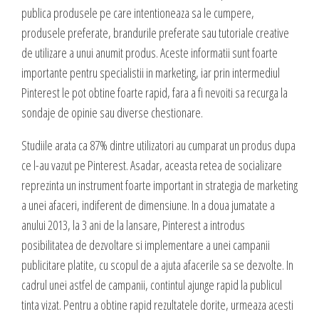
valoare produselor sau serviciilor cu care vii in fata clientilor tai.
publica produsele pe care intentioneaza sa le cumpere,
INTERNET MARKETING
produsele preferate, brandurile preferate sau tutoriale creative
Servicii SEO
de utilizare a unui anumit produs. Aceste informatii sunt foarte
Publicitate Online
importante pentru specialistii in marketing, iar prin intermediul
CONTACT
Pinterest le pot obtine foarte rapid, fara a fi nevoiti sa recurga la
Administrare campanii Google AdWords
sondaje de opinie sau diverse chestionare.
Dow Media - Timisoara
Redactare articole
Strada. Johann Heinrich Pestalozzi, Nr. 3-5
Clipuri video promovare
Studiile arata ca 87% dintre utilizatori au cumparat un produs dupa
Romania, Timisoara
E-mail marketing
ce l-au vazut pe Pinterest. Asadar, aceasta retea de socializare
reprezinta un instrument foarte important in strategia de marketing
Realizare / Administrare pagina Facebook
0356 44 24 24
a unei afaceri, indiferent de dimensiune. In a doua jumatate a
Servicii Copywriting
anului 2013, la 3 ani de la lansare, Pinterest a introdus
Dow Media Consulting - Bucuresti
Servicii PR
posibilitatea de dezvoltare si implementare a unei campanii
Spl. Independentei, Nr. 273
Campanii integrate
publicitare platite, cu scopul de a ajuta afacerile sa se dezvolte. In
Bucuresti, Sector 6
Corporate blogging
cadrul unei astfel de campanii, contintul ajunge rapid la publicul
tinta vizat. Pentru a obtine rapid rezultatele dorite, urmeaza acesti
021 310 72 37