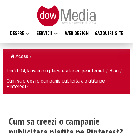
DESPRE
SERVICII
WEB DESIGN
GAZDUIRE SITE
Acasa
/
Din 2004, lansam cu placere afaceri pe internet
/
Blog
/
SERVICII WEB
Cum sa creezi o campanie publicitara platita pe
DESPRE NOI
Web design
Pinterest?
Web Hosting, Gazduire site
Ce facem
Magazin online
Misiunea noastra
Programare web
Despre noi
Cum sa creezi o campanie
Inregistrari, Rezervari domenii
Clientii nostri
publicitara platita pe Pinterest?
Software la comanda