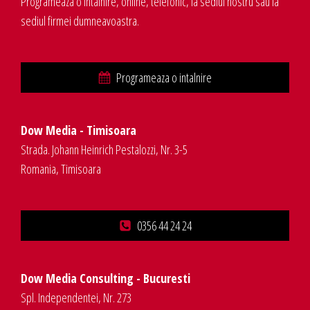
Programeaza o intalnire, online, telefonic, la sediul nostru sau la
sediul firmei dumneavoastra.
Programeaza o intalnire
Dow Media - Timisoara
Strada. Johann Heinrich Pestalozzi, Nr. 3-5
Romania, Timisoara
0356 44 24 24
Dow Media Consulting - Bucuresti
Spl. Independentei, Nr. 273