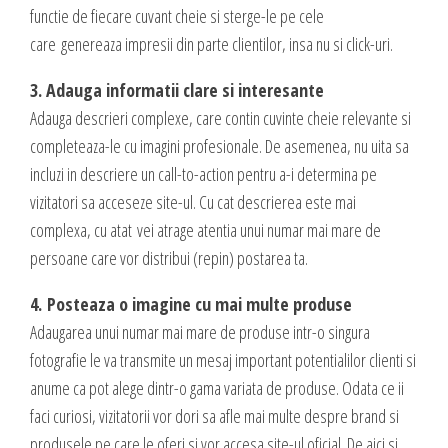
functie de fiecare cuvant cheie si sterge-le pe cele
care genereaza impresii din parte clientilor, insa nu si click-uri.
3. Adauga informatii clare si interesante
Adauga descrieri complexe, care contin cuvinte cheie relevante si
completeaza-le cu imagini profesionale. De asemenea, nu uita sa
incluzi in descriere un call-to-action pentru a-i determina pe
vizitatori sa acceseze site-ul. Cu cat descrierea este mai
complexa, cu atat vei atrage atentia unui numar mai mare de
persoane care vor distribui (repin) postarea ta.
4. Posteaza o imagine cu mai multe produse
Adaugarea unui numar mai mare de produse intr-o singura
fotografie le va transmite un mesaj important potentialilor clienti si
anume ca pot alege dintr-o gama variata de produse. Odata ce ii
faci curiosi, vizitatorii vor dori sa afle mai multe despre brand si
produsele pe care le oferi si vor accesa site-ul oficial. De aici si