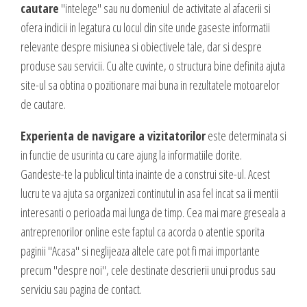
valoare produselor sau serviciilor cu care vii in fata clientilor tai.
cautare
"intelege" sau nu domeniul de activitate al afacerii si
INTERNET MARKETING
ofera indicii in legatura cu locul din site unde gaseste informatii
relevante despre misiunea si obiectivele tale, dar si despre
Servicii SEO
produse sau servicii. Cu alte cuvinte, o structura bine definita ajuta
Publicitate Online
CONTACT
site-ul sa obtina o pozitionare mai buna in rezultatele motoarelor
Administrare campanii Google AdWords
de cautare.
Dow Media - Timisoara
Redactare articole
Strada. Johann Heinrich Pestalozzi, Nr. 3-5
Clipuri video promovare
Experienta de navigare a vizitatorilor
este determinata si
Romania, Timisoara
in functie de usurinta cu care ajung la informatiile dorite.
E-mail marketing
Gandeste-te la publicul tinta inainte de a construi site-ul. Acest
Realizare / Administrare pagina Facebook
0356 44 24 24
lucru te va ajuta sa organizezi continutul in asa fel incat sa ii mentii
Servicii Copywriting
interesanti o perioada mai lunga de timp. Cea mai mare greseala a
Dow Media Consulting - Bucuresti
Servicii PR
antreprenorilor online este faptul ca acorda o atentie sporita
Spl. Independentei, Nr. 273
Campanii integrate
paginii "Acasa" si neglijeaza altele care pot fi mai importante
Bucuresti, Sector 6
Corporate blogging
precum "despre noi", cele destinate descrierii unui produs sau
serviciu sau pagina de contact.
021 310 72 37