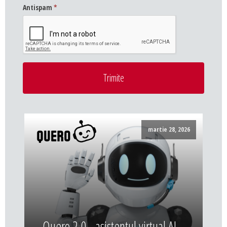
Antispam
*
Trimite
martie 28, 2026
Quero 2.0 - asistentul virtual AI