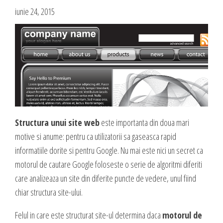
Blog
iunie 24, 2015
Administrare si Mentenanta Site
Comunicate de presa
Administrare server
Contact
Implementare plata card
Servicii backup
DESPRE NOI
SMS gateway
Daca te gandesti la o afacere online, ai o idee geniala,
noi te ajutam sa o pui in practica, sa o dezvolti,
GAZDUIRE & DOMENII
oferindu-ti servicii web complete.
Structura unui site web
este importanta din doua mari
motive si anume: pentru ca utilizatorii sa gaseasca rapid
Inregistrari, Rezervari domenii
Experienta acumulata de-a lungul anilor in care ne-am dezvoltat cot la
informatiile dorite si pentru Google. Nu mai este nici un secret ca
Gazduire Web (web site + email)
cot cu internetul am dezvoltat sute de site-uri cu cele mai variate
motorul de cautare Google foloseste o serie de algoritmi diferiti
Gazduire eMail (doar email)
profiluri, ne-a oferit un simt fin in ceea ce priveste lansarea si
care analizeaza un site din diferite puncte de vedere, unul fiind
dezvoltarea unei afaceri online, asa ca, odata ce ne prezinti ideea si
Servere VPS
chiar structura site-ului.
viziunea ta, putem sa dezvoltam, sa sugeram imbunatatiri, sa
Administrare server
propunem detalii care probabil ti-au scapat, sa cream un plus de
Felul in care este structurat site-ul determina daca
motorul de