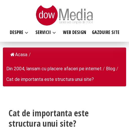
DESPRE
SERVICII
WEB DESIGN
GAZDUIRE SITE
Acasa
/
Din 2004, lansam cu placere afaceri pe internet
/
Blog
/
SERVICII WEB
Cat de importanta este structura unui site?
DESPRE NOI
Web design
Web Hosting, Gazduire site
Ce facem
Magazin online
Misiunea noastra
Programare web
Cat de importanta este
Despre noi
Inregistrari, Rezervari domenii
structura unui site?
Clientii nostri
Software la comanda