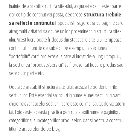
DESIGN & PRINTING
Inainte de a stabili structura site-ului, asigura-te ca iti este foarte
clar ce tip de continut vei posta, deoarece
structura trebuie
Identitate vizuala, imagine
sa reflecte continutul
. Specialistii sugereaza ca paginile care
Grafica publicitara
atrag multi vizitatori sa ocupe un loc proeminent in structura site-
Grafica pentru print
ului. Acest lucru poate fi dedus din statisticile site-ului. Grupeaza
Fotografie digitala
continutul in functie de subiect. De exemplu, la sectiunea
"portofoliu" vor fi proiectele la care ai lucrat de-a lungul timpului,
la sectiunea "produse/servicii" va fi prezentat fiecare produs sau
serviciu in parte etc.
Odata ce ai stabilit structura site-ului, axeaza-te pe denumirile
sectiunilor. Este esential sa incluzi in numele unei sectiuni cuvantul
cheie relevant acelei sectiuni, care este cel mai cautat de vizitatorii
tai. Foloseste aceasta practica pentru a stabili numele paginilor,
categoriilor si subcategoriilor produselor, dar si pentru a construi
titlurile articolelor de pe blog.