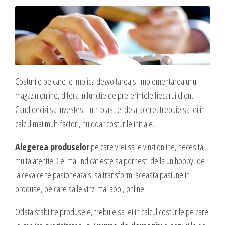
Blog
Administrare si Mentenanta Site
Comunicate de presa
Administrare server
Contact
Implementare plata card
Servicii backup
DESPRE NOI
SMS gateway
Costurile pe care le implica dezvoltarea si implementarea unui
Daca te gandesti la o afacere online, ai o idee geniala,
magazin online, difera in functie de preferintele fiecarui client.
noi te ajutam sa o pui in practica, sa o dezvolti,
Cand decizi sa investesti intr-o astfel de afacere, trebuie sa iei in
GAZDUIRE & DOMENII
oferindu-ti servicii web complete.
calcul mai multi factori, nu doar costurile initiale.
Inregistrari, Rezervari domenii
Experienta acumulata de-a lungul anilor in care ne-am dezvoltat cot la
Alegerea produselor
pe care vrei sa le vinzi online, necesita
Gazduire Web (web site + email)
cot cu internetul am dezvoltat sute de site-uri cu cele mai variate
multa atentie. Cel mai indicat este sa pornesti de la un hobby, de
Gazduire eMail (doar email)
profiluri, ne-a oferit un simt fin in ceea ce priveste lansarea si
la ceva ce te pasioneaza si sa transformi aceasta pasiune in
dezvoltarea unei afaceri online, asa ca, odata ce ne prezinti ideea si
Servere VPS
produse, pe care sa le vinzi mai apoi, online.
viziunea ta, putem sa dezvoltam, sa sugeram imbunatatiri, sa
Administrare server
Odata stabilite produsele, trebuie sa iei in calcul costurile pe care
propunem detalii care probabil ti-au scapat, sa cream un plus de