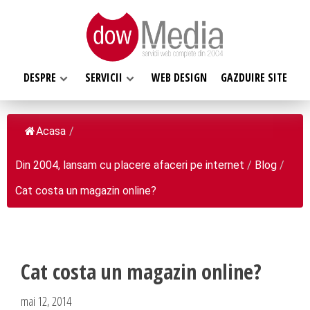
DESPRE
SERVICII
WEB DESIGN
GAZDUIRE SITE
Acasa
/
Din 2004, lansam cu placere afaceri pe internet
/
Blog
/
SERVICII WEB
Cat costa un magazin online?
DESPRE NOI
Web design
Web Hosting, Gazduire site
Ce facem
Magazin online
Misiunea noastra
Programare web
Cat costa un magazin online?
Despre noi
Inregistrari, Rezervari domenii
Clientii nostri
mai 12, 2014
Software la comanda