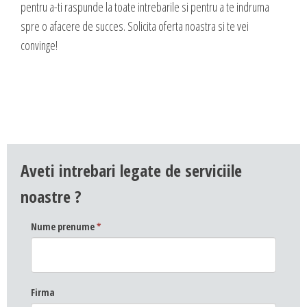
pentru a-ti raspunde la toate intrebarile si pentru a te indruma
DESIGN & PRINTING
spre o afacere de succes. Solicita oferta noastra si te vei
Identitate vizuala, imagine
convinge!
Grafica publicitara
Grafica pentru print
Fotografie digitala
Aveti intrebari legate de serviciile
noastre ?
Nume prenume
*
Firma