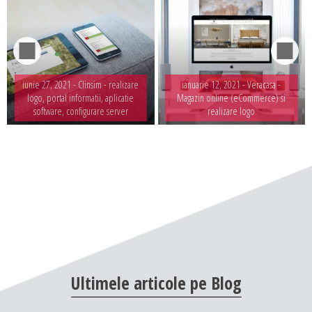
iunie 27, 2021 -
Clinsim - realizare
ianuarie 12, 2021 -
Veracasa -
logo, portal informatii, aplicatie
Magazin online (eCommerce) si
software, configurare server
realizare logo
Ultimele
articole
pe
Blog