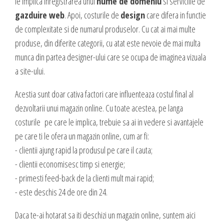
le implica inregistrarea unui
nume de domeniu
si serviciile de
valoare produselor sau serviciilor cu care vii in fata clientilor tai.
INTERNET MARKETING
gazduire web
. Apoi, costurile de
design
care difera in functie
de complexitate si de numarul produselor. Cu cat ai mai multe
Servicii SEO
produse, din diferite categorii, cu atat este nevoie de mai multa
Publicitate Online
munca din partea designer-ului care se ocupa de imaginea vizuala
CONTACT
Administrare campanii Google AdWords
a site-ului.
Dow Media - Timisoara
Redactare articole
Acestia sunt doar cativa factori care influenteaza costul final al
Strada. Johann Heinrich Pestalozzi, Nr. 3-5
Clipuri video promovare
dezvoltarii unui magazin online. Cu toate acestea, pe langa
Romania, Timisoara
E-mail marketing
costurile pe care le implica, trebuie sa ai in vedere si avantajele
Realizare / Administrare pagina Facebook
0356 44 24 24
pe care ti le ofera un magazin online, cum ar fi:
Servicii Copywriting
- clientii ajung rapid la produsul pe care il cauta;
Dow Media Consulting - Bucuresti
Servicii PR
- clientii economisesc timp si energie;
Spl. Independentei, Nr. 273
- primesti feed-back de la clienti mult mai rapid;
Campanii integrate
Bucuresti, Sector 6
- este deschis 24 de ore din 24.
Corporate blogging
021 310 72 37
Daca te-ai hotarat sa iti deschizi un magazin online, suntem aici