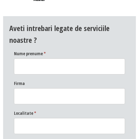
DESIGN & PRINTING
Identitate vizuala, imagine
Aveti intrebari legate de serviciile
Grafica publicitara
Grafica pentru print
noastre ?
Fotografie digitala
Nume prenume
*
Firma
Localitate
*