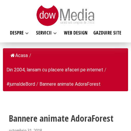
DESPRE
SERVICII
WEB DESIGN
GAZDUIRE SITE
Acasa
/
Din 2004, lansam cu placere afaceri pe internet
/
SERVICII WEB
DESPRE NOI
Web design
#jurnaldeBord
/
Bannere animate AdoraForest
Web Hosting, Gazduire site
Ce facem
Magazin online
Misiunea noastra
Programare web
Despre noi
Bannere animate AdoraForest
Inregistrari, Rezervari domenii
Clientii nostri
octombrie 31, 2018
Software la comanda