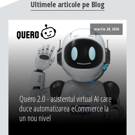
Ultimele
articole
pe
Blog
DESIGN & PRINTING
Identitate vizuala, imagine
Grafica publicitara
martie 28, 2026
Grafica pentru print
Fotografie digitala
Quero 2.0 - asistentul virtual AI care
duce automatizarea eCommerce la
un nou nivel