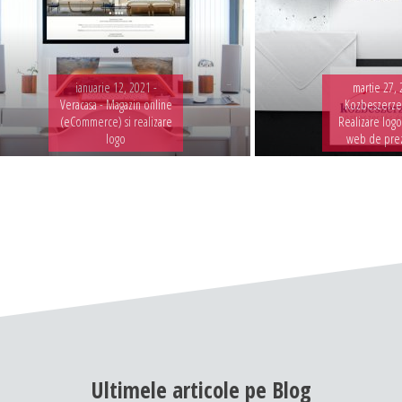
ianuarie 12, 2021 -
martie 27, 
Veracasa - Magazin online
Kozbeszerzes
(eCommerce) si realizare
Realizare logo
logo
web de pre
Ultimele
articole
pe
Blog