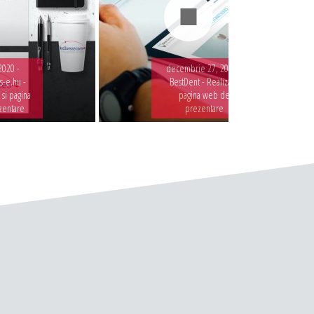
2020 -
decembrie 27, 2019 -
-e.hu -
BestDent - Realizare
 si pagina
pagina web de
zentare
prezentare