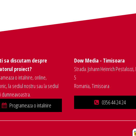
ti sa discutam despre
Dow Media - Timisoara
torul proiect?
Strada. Johann Heinrich Pestalozzi, 
ameaza o intalnire, online,
5
onic, la sediul nostru sau la sediul
Romania, Timisoara
ei dumneavoastra.
0356 44 24 24
Programeaza o intalnire