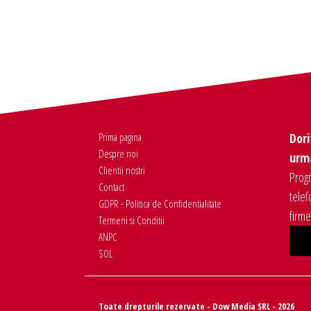
Prima pagina
Dori
Despre noi
urma
Clientii nostri
Progr
Contact
telef
GDPR - Politica de Confidentialitate
firm
Termeni si Conditii
ANPC
SOL
Toate drepturile rezervate - Dow Media SRL - 2026