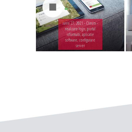
iunie 27, 2021 -
Clinsim -
realizare logo, portal
informatii, aplicatie
software, configurare
server