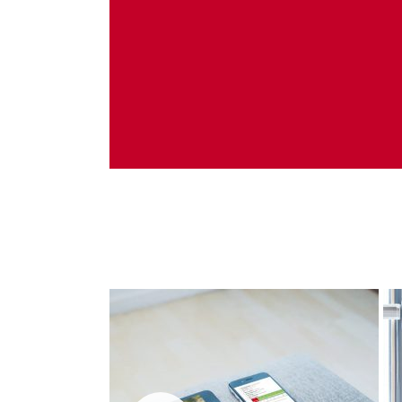
Administrare server
Implementare plata card
Servicii backup
SMS gateway