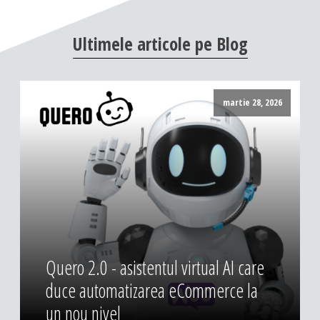
DESIGN & PRINTING
Ultimele
articole
pe
Blog
Identitate vizuala, imagine
Grafica publicitara
Grafica pentru print
martie 28, 2026
Fotografie digitala
Quero 2.0 - asistentul virtual AI care
duce automatizarea eCommerce la
un nou nivel