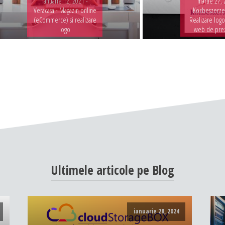
ianuarie 12, 2021 -
martie 27, 
Veracasa - Magazin online
Kozbeszerzes
(eCommerce) si realizare
Realizare logo
logo
web de pre
Ultimele
articole
pe
Blog
ianuarie 28, 2024