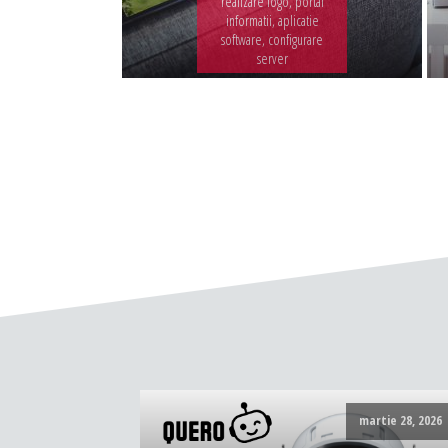
realizare logo, portal
informatii, aplicatie
software, configurare
server
martie 28, 2026