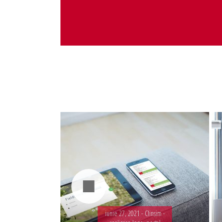
Administrare server
Implementare plata card
Servicii backup
SMS gateway
iunie 27, 2021 -
Clinsim -