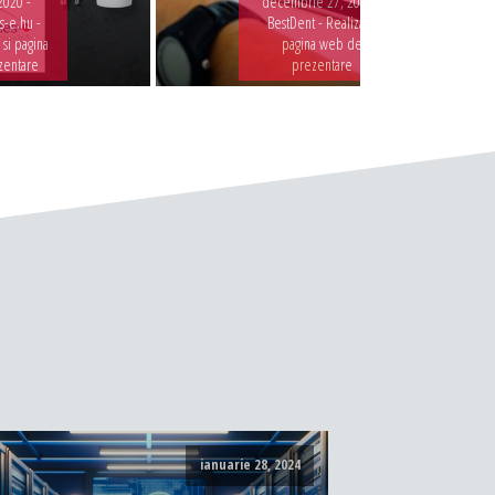
2020 -
decembrie 27, 2019 -
-e.hu -
BestDent - Realizare
 si pagina
pagina web de
zentare
prezentare
ianuarie 28, 2024