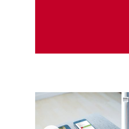
Administrare server
Implementare plata card
Servicii backup
SMS gateway