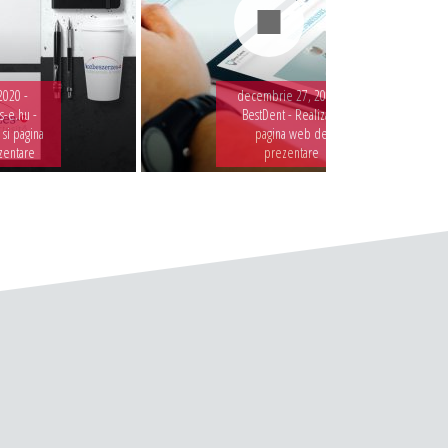
2020 -
decembrie 27, 2019 -
-e.hu -
BestDent - Realizare
 si pagina
pagina web de
zentare
prezentare