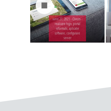
iunie 27, 2021 -
Clinsim -
realizare logo, portal
informatii, aplicatie
software, configurare
server