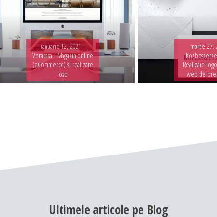
ianuarie 12, 2021 -
martie 27, 
Veracasa - Magazin online
Kozbeszerzes
(eCommerce) si realizare
Realizare logo
logo
web de pre
Ultimele
articole
pe
Blog