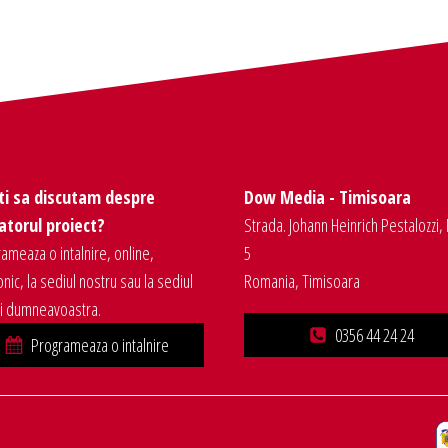
ti sa discutam despre
Dow Media - Timisoara
torul proiect?
Strada. Johann Heinrich Pestalozzi, 
ameaza o intalnire, online,
5
onic, la sediul nostru sau la sediul
Romania, Timisoara
ei dumneavoastra.
0356 44 24 24
Programeaza o intalnire