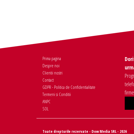
Prima pagina
Dori
Despre noi
urma
Clientii nostri
Progr
Contact
telef
GDPR - Politica de Confidentialitate
firm
Termeni si Conditii
ANPC
SOL
Toate drepturile rezervate - Dow Media SRL - 2026