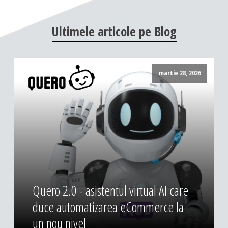
DESIGN & PRINTING
Ultimele
articole
pe
Blog
Identitate vizuala, imagine
Grafica publicitara
Grafica pentru print
martie 28, 2026
Fotografie digitala
Quero 2.0 - asistentul virtual AI care
duce automatizarea eCommerce la
un nou nivel