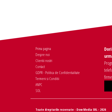
Prima pagina
Dori
Despre noi
urma
Clientii nostri
Progr
Contact
telef
GDPR - Politica de Confidentialitate
firm
Termeni si Conditii
ANPC
SOL
Toate drepturile rezervate - Dow Media SRL - 2026