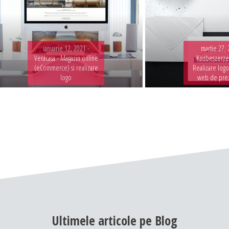
ianuarie 12, 2021 -
martie 27, 
Veracasa - Magazin online
Kozbeszerzes
(eCommerce) si realizare
Realizare logo
logo
web de pre
Ultimele
articole
pe
Blog