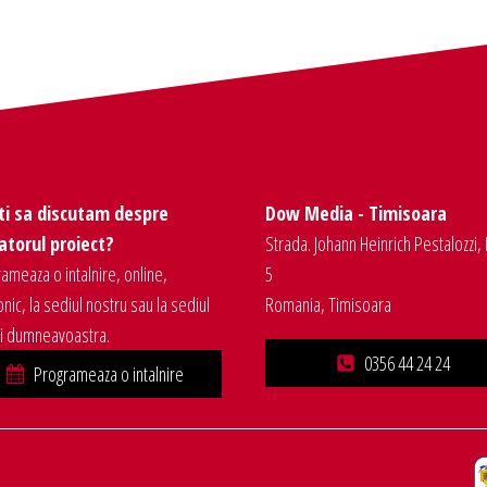
ti sa discutam despre
Dow Media - Timisoara
torul proiect?
Strada. Johann Heinrich Pestalozzi, 
ameaza o intalnire, online,
5
onic, la sediul nostru sau la sediul
Romania, Timisoara
ei dumneavoastra.
0356 44 24 24
Programeaza o intalnire