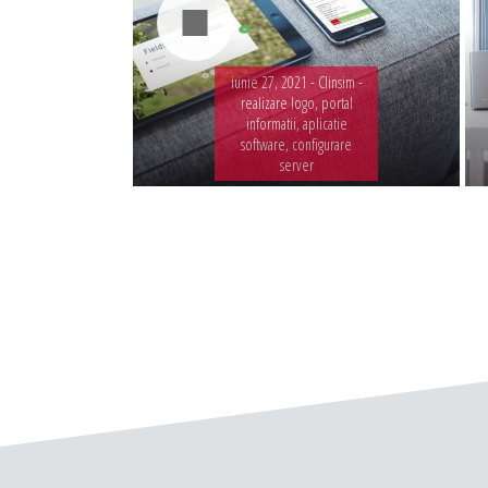
iunie 27, 2021 -
Clinsim -
realizare logo, portal
informatii, aplicatie
software, configurare
server