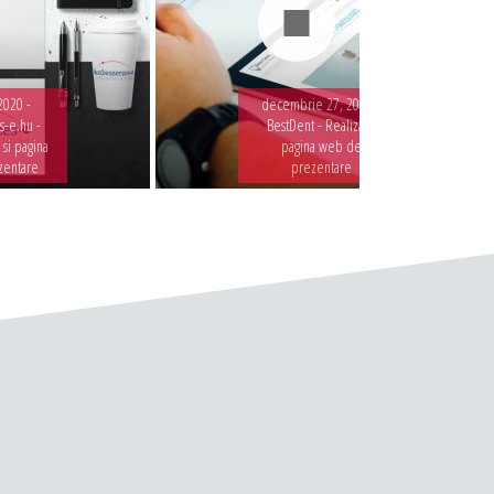
2020 -
decembrie 27, 2019 -
-e.hu -
BestDent - Realizare
 si pagina
pagina web de
zentare
prezentare