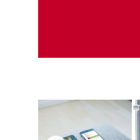
Administrare server
Implementare plata card
Servicii backup
SMS gateway