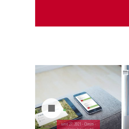
Administrare server
Implementare plata card
Servicii backup
SMS gateway
iunie 27, 2021 -
Clinsim -