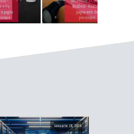
2020 -
decembrie 27, 2019 -
-e.hu -
BestDent - Realizare
 si pagina
pagina web de
zentare
prezentare
ianuarie 28, 2024