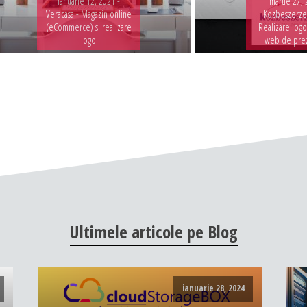
ianuarie 12, 2021 -
martie 27, 
Veracasa - Magazin online
Kozbeszerzes
(eCommerce) si realizare
Realizare logo
logo
web de pre
Ultimele
articole
pe
Blog
ianuarie 28, 2024