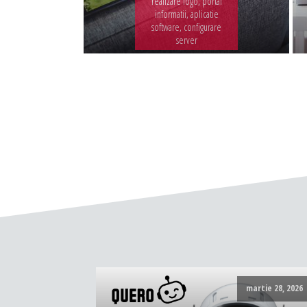
realizare logo, portal
informatii, aplicatie
software, configurare
server
martie 28, 2026