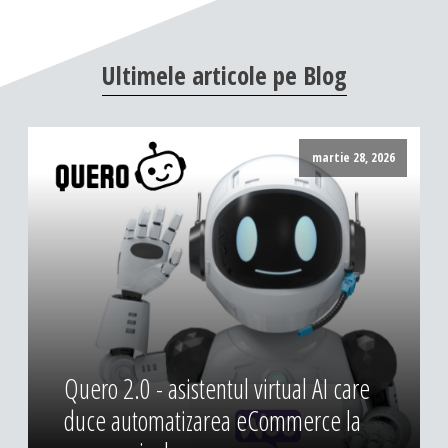
DESIGN & PRINTING
Identitate vizuala, imagine
Ultimele
articole
pe
Blog
Grafica publicitara
Grafica pentru print
Fotografie digitala
martie 28, 2026
Quero 2.0 - asistentul virtual AI care
duce automatizarea eCommerce la