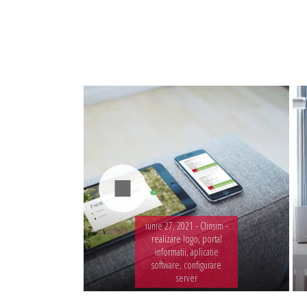
Administrare server
Implementare plata card
Servicii backup
SMS gateway
iunie 27, 2021 -
Clinsim -
realizare logo, portal
informatii, aplicatie
software, configurare
server