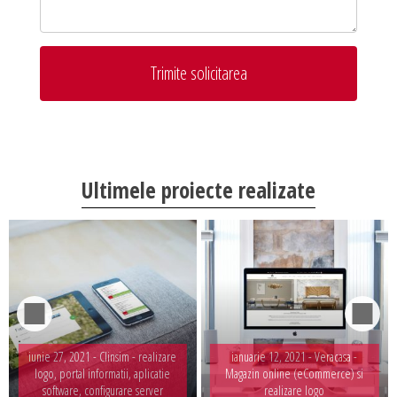
Trimite solicitarea
Ultimele proiecte realizate
iunie 27, 2021 -
Clinsim - realizare
ianuarie 12, 2021 -
Veracasa -
logo, portal informatii, aplicatie
Magazin online (eCommerce) si
software, configurare server
realizare logo