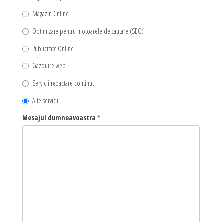
DESIGN & PRINTING
Magazin Online
Identitate vizuala, imagine
Optimizare pentru motoarele de cautare (SEO)
Grafica publicitara
Publicitate Online
Grafica pentru print
Gazduire web
Fotografie digitala
Servicii redactare continut
Alte servicii
Mesajul dumneavoastra
*