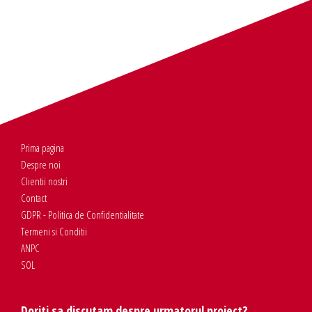
Prima pagina
Despre noi
Clientii nostri
Contact
GDPR - Politica de Confidentialitate
Termeni si Conditii
ANPC
SOL
Doriti sa discutam despre urmatorul proiect?