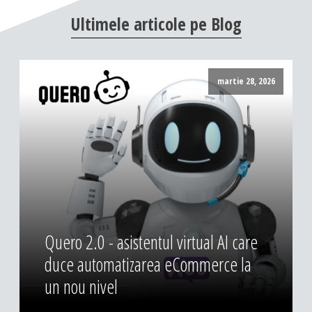
DESIGN & PRINTING
Ultimele
articole
pe
Blog
Identitate vizuala, imagine
Grafica publicitara
martie 28, 2026
Grafica pentru print
Fotografie digitala
Quero 2.0 - asistentul virtual AI care
duce automatizarea eCommerce la
un nou nivel