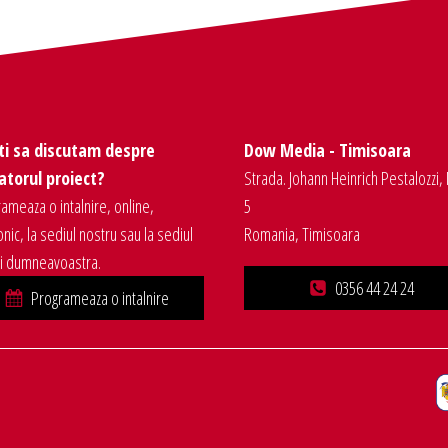
ti sa discutam despre
Dow Media - Timisoara
torul proiect?
Strada. Johann Heinrich Pestalozzi, 
ameaza o intalnire, online,
5
onic, la sediul nostru sau la sediul
Romania, Timisoara
ei dumneavoastra.
0356 44 24 24
Programeaza o intalnire