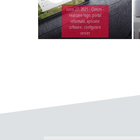
iunie 27, 2021 -
Clinsim -
realizare logo, portal
informatii, aplicatie
software, configurare
server