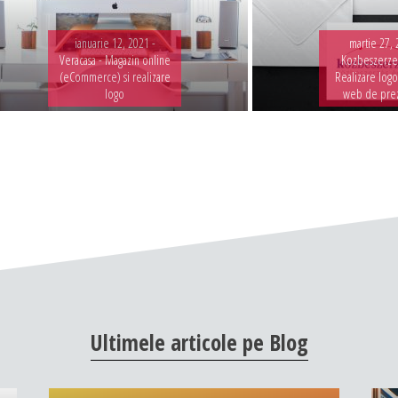
ianuarie 12, 2021 -
martie 27, 
Veracasa - Magazin online
Kozbeszerzes
(eCommerce) si realizare
Realizare logo
logo
web de pre
Ultimele
articole
pe
Blog