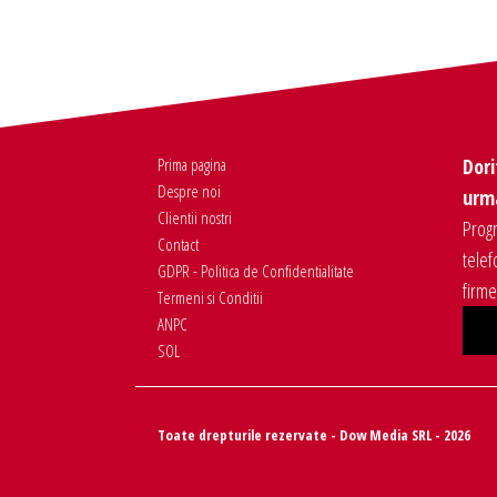
Prima pagina
Dori
Despre noi
urma
Clientii nostri
Progr
Contact
telef
GDPR - Politica de Confidentialitate
firm
Termeni si Conditii
ANPC
SOL
Toate drepturile rezervate - Dow Media SRL - 2026