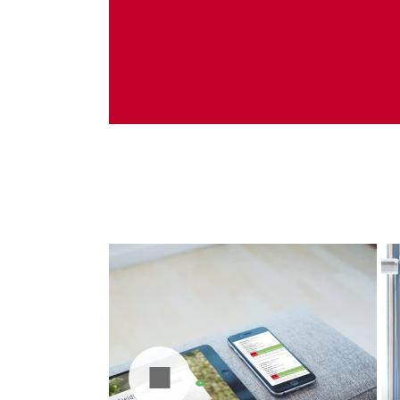
Administrare server
Implementare plata card
Servicii backup
SMS gateway