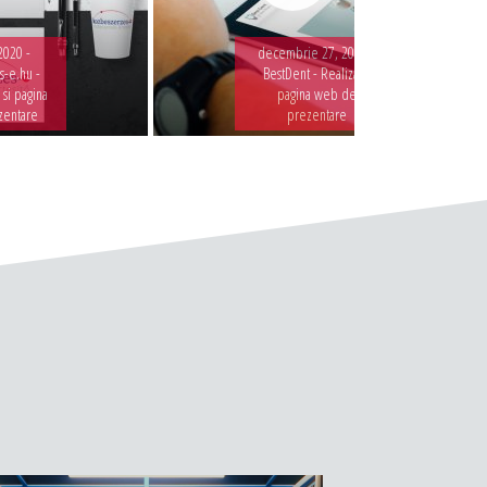
2020 -
decembrie 27, 2019 -
-e.hu -
BestDent - Realizare
 si pagina
pagina web de
zentare
prezentare