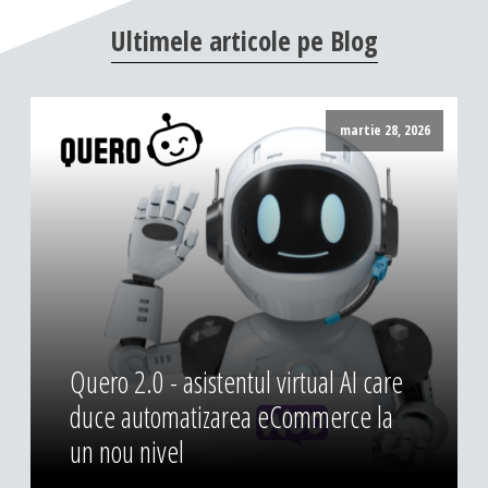
DESIGN & PRINTING
Ultimele
articole
pe
Blog
Identitate vizuala, imagine
Grafica publicitara
Grafica pentru print
martie 28, 2026
Fotografie digitala
Quero 2.0 - asistentul virtual AI care
duce automatizarea eCommerce la
un nou nivel