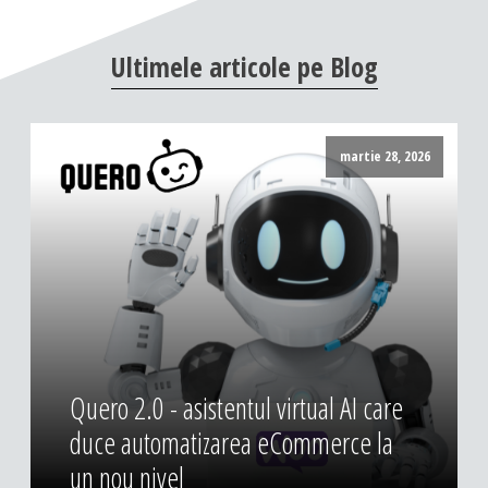
DESIGN & PRINTING
Ultimele
articole
pe
Blog
Identitate vizuala, imagine
Grafica publicitara
Grafica pentru print
martie 28, 2026
Fotografie digitala
Quero 2.0 - asistentul virtual AI care
duce automatizarea eCommerce la
un nou nivel