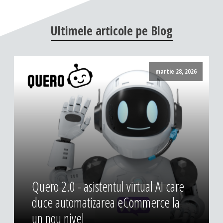
DESIGN & PRINTING
Ultimele
articole
pe
Blog
Identitate vizuala, imagine
Grafica publicitara
Grafica pentru print
martie 28, 2026
Fotografie digitala
Quero 2.0 - asistentul virtual AI care
duce automatizarea eCommerce la
un nou nivel