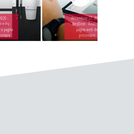
2020 -
decembrie 27, 2019 -
-e.hu -
BestDent - Realizare
 si pagina
pagina web de
zentare
prezentare