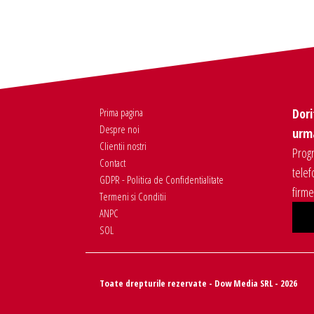
Prima pagina
Dori
Despre noi
urma
Clientii nostri
Progr
Contact
telef
GDPR - Politica de Confidentialitate
firm
Termeni si Conditii
ANPC
SOL
Toate drepturile rezervate - Dow Media SRL - 2026