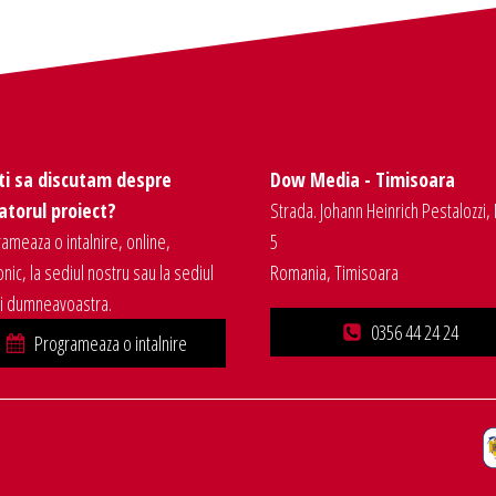
ti sa discutam despre
Dow Media - Timisoara
torul proiect?
Strada. Johann Heinrich Pestalozzi, 
ameaza o intalnire, online,
5
onic, la sediul nostru sau la sediul
Romania, Timisoara
ei dumneavoastra.
0356 44 24 24
Programeaza o intalnire