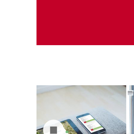
Administrare server
Implementare plata card
Servicii backup
SMS gateway