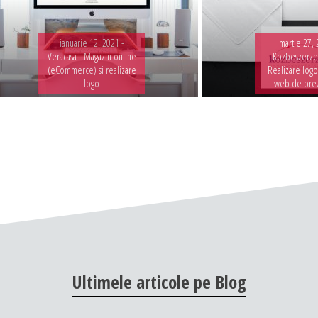
ianuarie 12, 2021 -
martie 27, 
Veracasa - Magazin online
Kozbeszerzes
(eCommerce) si realizare
Realizare logo
logo
web de pre
Ultimele
articole
pe
Blog