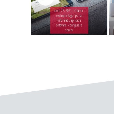
iunie 27, 2021 -
Clinsim -
realizare logo, portal
informatii, aplicatie
software, configurare
server