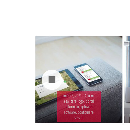
Administrare server
Implementare plata card
Servicii backup
SMS gateway
iunie 27, 2021 -
Clinsim -
realizare logo, portal
informatii, aplicatie
software, configurare
server